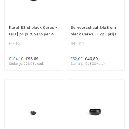
Karaf 88 cl black Ceres -
Serveerschaal 24x8 cm
F2D | prijs & verp per 4
black Ceres - F2D | prijs
stuks
& verp per 4 stuks
604632
642012
€93,69
€46,80
€104,10
€52,00
Stukprijs: €26,03 / stuk
Stukprijs: €13,00 / stuk