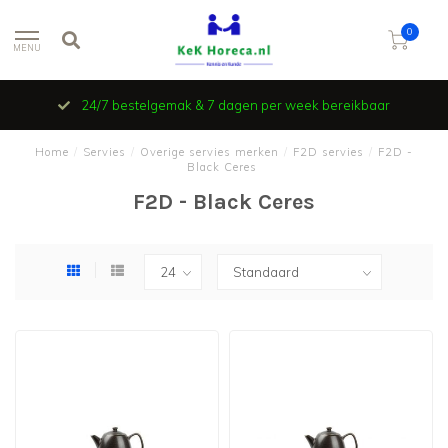
0
MENU
24/7 bestelgemak & 7 dagen per week bereikbaar
Home
/
Servies
/
Overige servies merken
/
F2D servies
/
F2D -
Black Ceres
F2D - Black Ceres