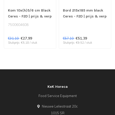
Kom 10x(h)5/6 cm Black
Bord 215x185 mm black
Ceres - F2D | prijs & verp
Ceres - F2D | prijs & verp
per 6 stuks
per 6 stuks
7500604608
€27,99
€51,39
€31,10
€57,10
Stukprijs: €5,18 / stuk
Stukprijs: €9,52 / stuk
KeK Horeca
Food Service Equipment
Nieuwe Leliestraat 20c
1015 SR