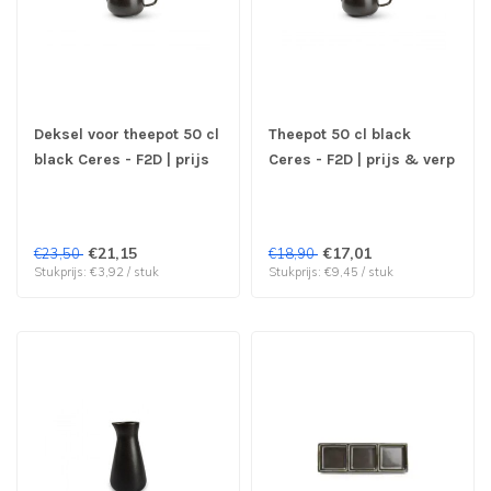
Deksel voor theepot 50 cl
Theepot 50 cl black
black Ceres - F2D | prijs
Ceres - F2D | prijs & verp
& verp per 6 stuks
per 2 stuks
€21,15
€17,01
€23,50
€18,90
Stukprijs: €3,92 / stuk
Stukprijs: €9,45 / stuk