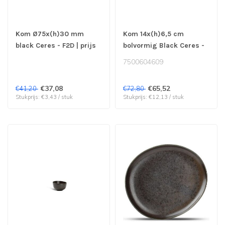
Kom Ø75x(h)30 mm
Kom 14x(h)6,5 cm
black Ceres - F2D | prijs
bolvormig Black Ceres -
& verp per 12 stuks
F2D | prijs & verp per 6
7500604609
stuks
€37,08
€65,52
€41,20
€72,80
Stukprijs: €3,43 / stuk
Stukprijs: €12,13 / stuk