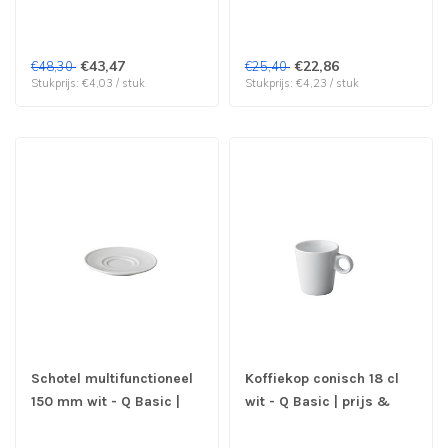
verp per 12 stuks
& verp per 6 stuks
€43,47
€22,86
€48,30
€25,40
Stukprijs: €4,03 / stuk
Stukprijs: €4,23 / stuk
Schotel multifunctioneel
Koffiekop conisch 18 cl
150 mm wit - Q Basic |
wit - Q Basic | prijs &
prijs & verp per 24 stuks
verp per 12 stuks