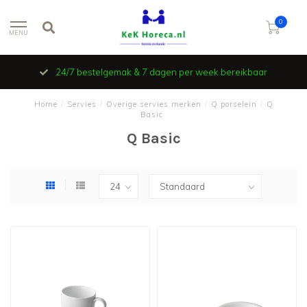
0
MENU
24/7 bestelgemak & 7 dagen per week bereikbaar
Home
/
Servies
/
Overige servies merken
/
Q porselein
/
Q
Basic
Q Basic