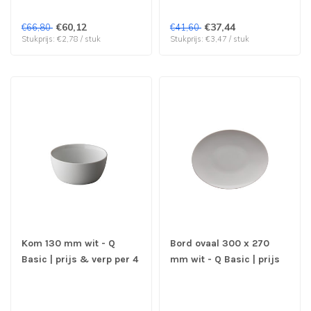
€60,12
€37,44
€66,80
€41,60
Stukprijs: €2,78 / stuk
Stukprijs: €3,47 / stuk
Kom 130 mm wit - Q
Bord ovaal 300 x 270
Basic | prijs & verp per 4
mm wit - Q Basic | prijs
stuks
& verp per 12 stuks