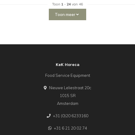
Toon
1
-
24
van 46
Toon meer
KeK Horeca
Food Service Equipment
Nieuwe Leliestraat 20c
1015 SR
Amsterdam
+31 (0)20 6233160
+31 6 21 20 02 74