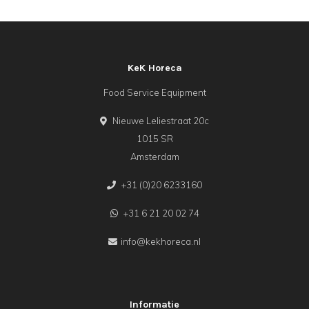
KeK Horeca
Food Service Equipment
Nieuwe Leliestraat 20c
1015 SR
Amsterdam
+31 (0)20 6233160
+31 6 21 20 02 74
info@kekhoreca.nl
Informatie