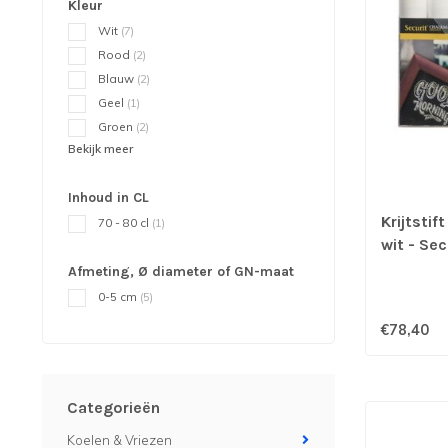
Kleur
Wit
(7)
Rood
(2)
Blauw
(2)
Geel
(1)
Groen
(2)
Bekijk meer
Inhoud in CL
Krijtsti
70 - 80 cl
(1)
wit - Sec
Afmeting, Ø diameter of GN-maat
0-5 cm
(5)
€78,40
Categorieën
Koelen & Vriezen