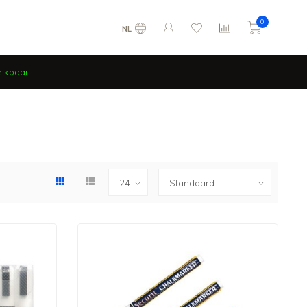
0
NL
eikbaar