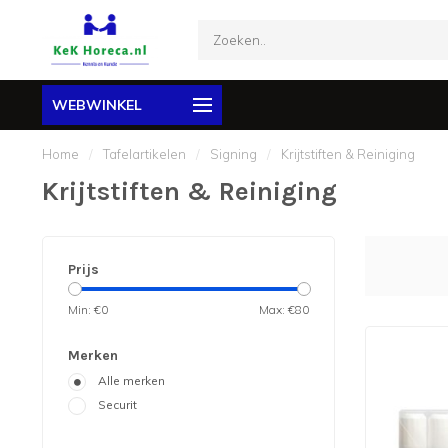
WEBWINKEL
Home
/
Tafelartikelen
/
Signing
/
Krijtstiften & Reiniging
Krijtstiften & Reiniging
Prijs
Min: €
0
Max: €
80
Merken
Alle merken
Securit