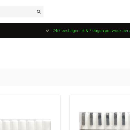
24/7 bestelgemak & 7 dagen per week ber