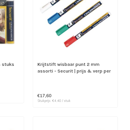
8 stuks
Krijtstift wisbaar punt 2 mm
assorti - Securit | prijs & verp per
4 stuks
€17,60
Stukprijs: €4,40 / stuk