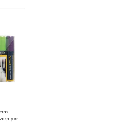
5 mm
 verp per