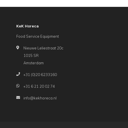
KeK Horeca
Food Service Equipment
Nieuwe Leliestraat 20c
1015 SR
Amsterdam
+31 (0)20 6233160
+31 6 21 20 02 74
info@kekhoreca.nl