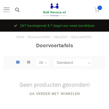
0
MENU
24/7 bestelgemak & 7 dagen per week bereikbaar
Home
/
Keukenartikelen
/
Meubilair
/
Doorvoertafels
Doorvoertafels
Geen producten gevonden!
GA VERDER MET WINKELEN