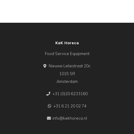
KeK Horeca
Food Service Equipment
Nieuwe Leliestraat 20c
1015 SR
Amsterdam
+31 (0)20 6233160
+31 6 21 20 02 74
info@kekhoreca.nl