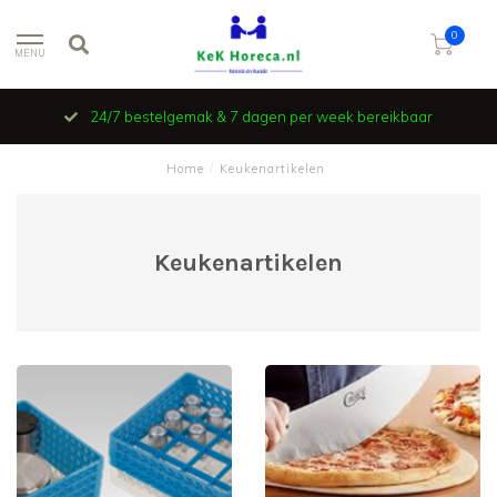
0
MENU
24/7 bestelgemak & 7 dagen per week bereikbaar
Home
/
Keukenartikelen
Keukenartikelen