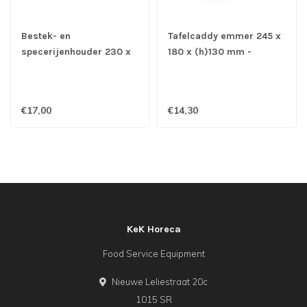
Bestek- en
Tafelcaddy emmer 245 x
specerijenhouder 230 x
180 x (h)130 mm -
145 x 135 mm eikenhout -
Gegalvaniseerd
Fusion plus
€17,00
€14,30
KeK Horeca
Food Service Equipment
Nieuwe Leliestraat 20c
1015 SR