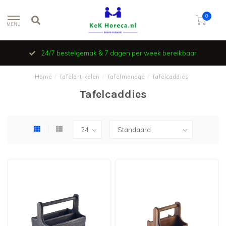
0
MENU
24/7 bestelgemak & 7 dagen per week bereikbaar
Home
/
Tafelartikelen
/
Tafelmenage
/
Tafelcaddies
Tafelcaddies