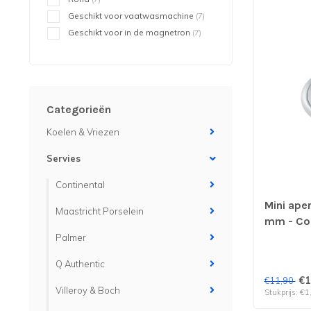
Geschikt voor vaatwasmachine
(7)
Geschikt voor in de magnetron
(7)
Categorieën
Koelen & Vriezen
Servies
Continental
Mini aper
Maastricht Porselein
mm - Cos
per 6 st
Palmer
Q Authentic
€1
€11,90
Villeroy & Boch
Stukprijs: €1