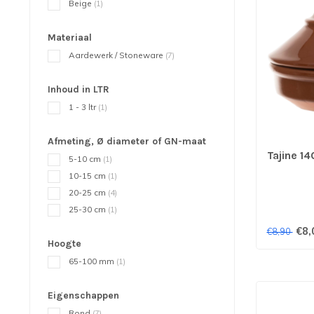
Beige
(1)
Materiaal
Aardewerk / Stoneware
(7)
Inhoud in LTR
1 - 3 ltr
(1)
Afmeting, Ø diameter of GN-maat
Tajine 1
5-10 cm
(1)
10-15 cm
(1)
20-25 cm
(4)
25-30 cm
(1)
€8,
€8,90
Hoogte
65-100 mm
(1)
Eigenschappen
Rond
(7)