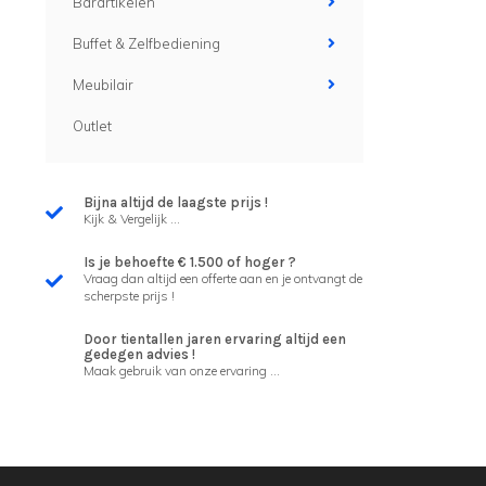
Barartikelen
Buffet & Zelfbediening
Meubilair
Outlet
Bijna altijd de laagste prijs !
Kijk & Vergelijk ...
Is je behoefte € 1.500 of hoger ?
Vraag dan altijd een offerte aan en je ontvangt de
scherpste prijs !
Door tientallen jaren ervaring altijd een
gedegen advies !
Maak gebruik van onze ervaring ...