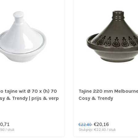
o tajine wit Ø 70 x (h) 70
Tajine 220 mm Melbourne 
y & Trendy | prijs & verp
Cosy & Trendy
uks
0,71
€20,16
€22,40
,98 / stuk
Stukprijs: €22,40 / stuk