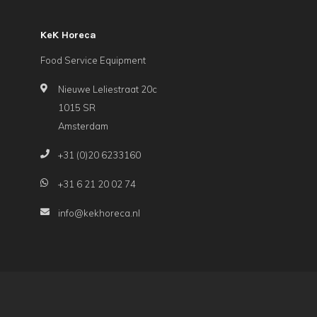
KeK Horeca
Food Service Equipment
Nieuwe Leliestraat 20c
1015 SR
Amsterdam
+31 (0)20 6233160
+31 6 21 20 02 74
info@kekhoreca.nl