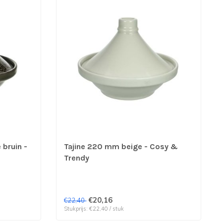
bruin -
Tajine 220 mm beige - Cosy &
Trendy
€20,16
€22,40
Stukprijs: €22,40 / stuk