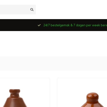
24/7 bestelgemak & 7 dagen per week ber