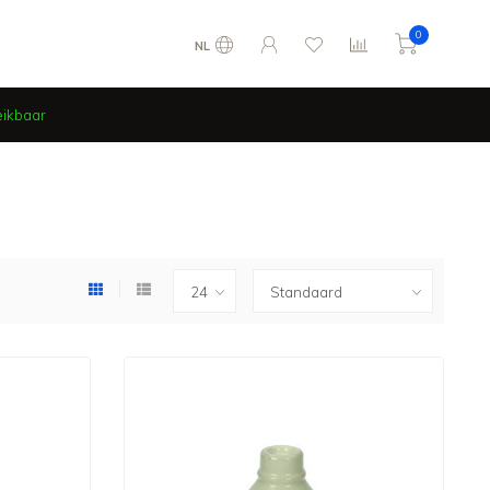
0
NL
eikbaar