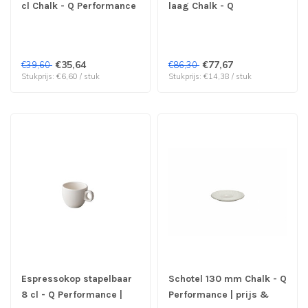
cl Chalk - Q Performance
laag Chalk - Q
| prijs & verp per 6 stuks
Performance | prijs &
verp per 6 stuks
€35,64
€77,67
€39,60
€86,30
Stukprijs: €6,60 / stuk
Stukprijs: €14,38 / stuk
Espressokop stapelbaar
Schotel 130 mm Chalk - Q
8 cl - Q Performance |
Performance | prijs &