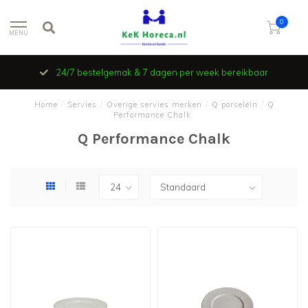
0
MENU
24/7 bestelgemak & 7 dagen per week bereikbaar
Home
/
Servies
/
Overige servies merken
/
Q porselein
/
Q
Performance Chalk
Q Performance Chalk