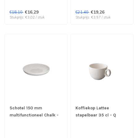
beschikbaar OUTLET !!
€16,29
€19,26
€18,10
€21,40
Stukprijs: €3,02 / stuk
Stukprijs: €3,57 / stuk
Schotel 150 mm
Koffiekop Lattee
multifunctioneel Chalk -
stapelbaar 35 cl - Q
Q Performance | prijs &
Performance | prijs &
verp per 12 stuks
verp per 6 stuks