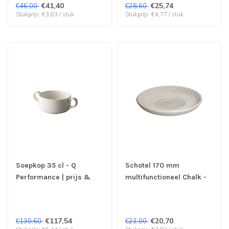
€41,40
€25,74
€46,00
€28,60
Stukprijs: €3,83 / stuk
Stukprijs: €4,77 / stuk
Soepkop 35 cl - Q
Schotel 170 mm
Performance | prijs &
multifunctioneel Chalk -
verp per 6 stuks
Q Performance | prijs &
verp per 6 stuks
€117,54
€20,70
€130,60
€23,00