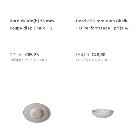
Bord Ø210x(h)85 mm
Bord 230 mm diep Chalk
coupe diep Chalk - Q
- Q Performance | prijs &
Performance | prijs &
verp per 6 stuks
verp per 6 stuks
€65,25
€48,60
€72,50
€54,00
Stukprijs: €12,08 / stuk
Stukprijs: €9,00 / stuk