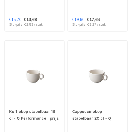
prijs & verp per 6 stuks
verp per 6 stuks
€13,68
€17,64
€15,20
€19,60
Stukprijs: €2,53 / stuk
Stukprijs: €3,27 / stuk
Koffiekop stapelbaar 16
Cappuccinokop
cl - Q Performance | prijs
stapelbaar 20 cl - Q
& verp per 6 stuks
Performance | prijs &
verp per 6 stuks 6 stuks