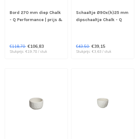
Bord 270 mm diep Chalk
Schaaltje Ø90x(h)25 mm
- Q Performance | prijs &
dipschaaltje Chalk - Q
verp per 6 stuks
Performance | prijs &
verp per 12 stuks
€106,83
€39,15
€118,70
€43,50
Stukprijs: €19,78 / stuk
Stukprijs: €3,63 / stuk