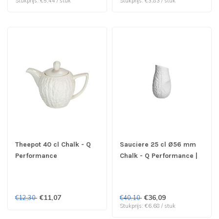
Stukprijs: €5,44 / stuk
Stukprijs: €3,83 / stuk
Theepot 40 cl Chalk - Q
Sauciere 25 cl Ø56 mm
Performance
Chalk - Q Performance |
prijs & verp per 6 stuks
€11,07
€36,09
€12,30
€40,10
Stukprijs: €6,68 / stuk