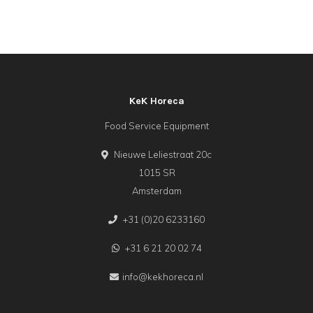
KeK Horeca
Food Service Equipment
Nieuwe Leliestraat 20c
1015 SR
Amsterdam
+31 (0)20 6233160
+31 6 21 20 02 74
info@kekhoreca.nl