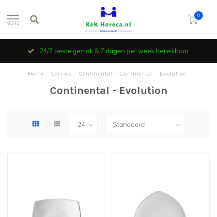
0
MENU
24/7 bestelgemak & 7 dagen per week bereikbaar
Home
/
Servies
/
Continental
/
Continental - Evolution
Continental - Evolution