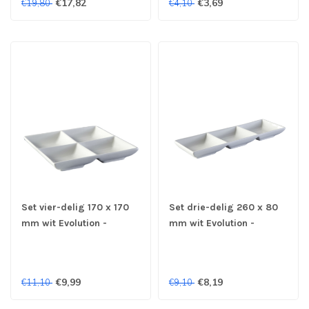
€17,82
€3,69
€19,80
€4,10
Set vier-delig 170 x 170
Set drie-delig 260 x 80
mm wit Evolution -
mm wit Evolution -
Continental
Continental
€9,99
€8,19
€11,10
€9,10