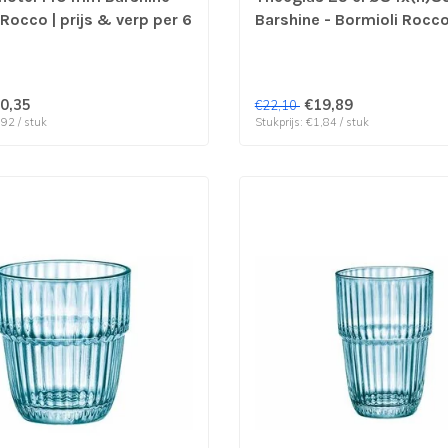
Rocco | prijs & verp per 6
Barshine - Bormioli Rocco 
verp per 12 stuks
0,35
€19,89
€22,10
,92 / stuk
Stukprijs: €1,84 / stuk