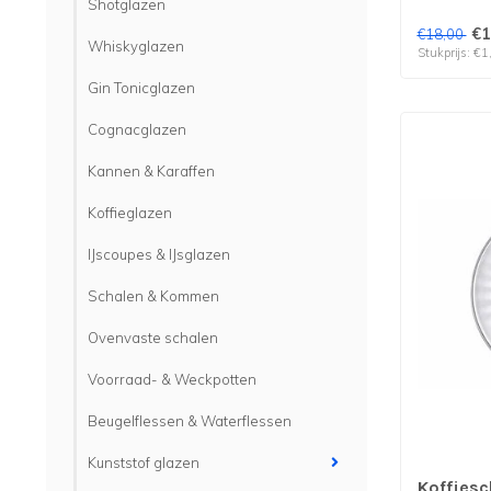
Shotglazen
€1
€18,00
Whiskyglazen
Stukprijs: €1
Gin Tonicglazen
Cognacglazen
Kannen & Karaffen
Koffieglazen
IJscoupes & IJsglazen
Schalen & Kommen
Ovenvaste schalen
Voorraad- & Weckpotten
Beugelflessen & Waterflessen
Kunststof glazen
Koffiesc