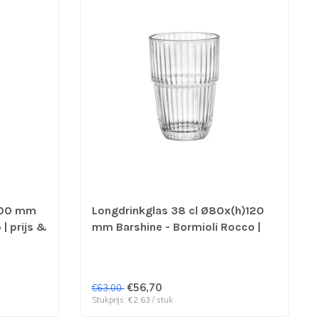
)100 mm
Longdrinkglas 38 cl Ø80x(h)120
| prijs &
mm Barshine - Bormioli Rocco |
prijs & verp per 24 stuks
€56,70
€63,00
Stukprijs: €2,63 / stuk