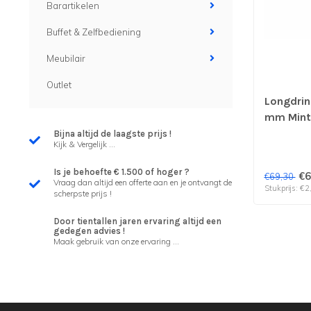
Barartikelen
Buffet & Zelfbediening
Meubilair
Outlet
Longdrin
mm Mint 
Rocco | 
Bijna altijd de laagste prijs !
Kijk & Vergelijk ...
Is je behoefte € 1.500 of hoger ?
€6
€69,30
Vraag dan altijd een offerte aan en je ontvangt de
Stukprijs: €2
scherpste prijs !
Door tientallen jaren ervaring altijd een
gedegen advies !
Maak gebruik van onze ervaring ...