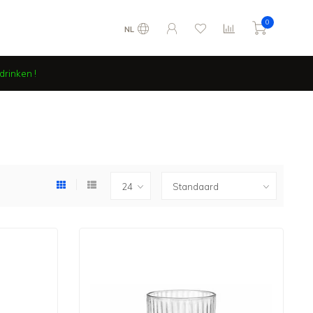
0
NL
drinken !