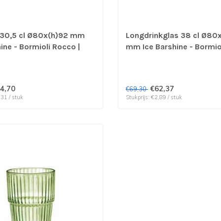
 30,5 cl Ø80x(h)92 mm
Longdrinkglas 38 cl Ø80
ine - Bormioli Rocco |
mm Ice Barshine - Bormio
verp per 36 stuks
| prijs & verp per 24 stuk
4,70
€62,37
€69,30
,31 / stuk
Stukprijs: €2,89 / stuk