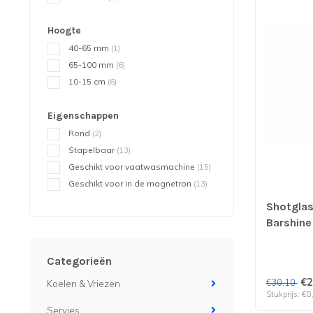
Hoogte
40-65 mm
(1)
65-100 mm
(6)
10-15 cm
(6)
Eigenschappen
Rond
(2)
Stapelbaar
(13)
Geschikt voor vaatwasmachine
(15)
Geschikt voor in de magnetron
(13)
Shotglas
Barshine 
verp per
Categorieën
€2
€30,10
Koelen & Vriezen
Stukprijs: €0
Servies