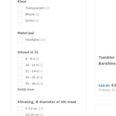
Kleur
Transparant
(11)
Blauw
(2)
Groen
(2)
Materiaal
Hardglas
(15)
Inhoud in CL
Tumbler
6 - 9 cl
(2)
Barshine 
18 - 21 cl
(1)
verp per
21 - 24 cl
(1)
30 - 35 cl
(4)
35 - 40 cl
(4)
€3
€44,30
Bekijk meer
Stukprijs: €1
Afmeting, Ø diameter of GN-maat
5-10 cm
(13)
10-15 cm
(2)