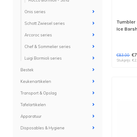
Rocco Bormioli - Stria
Onis series
Tumbler
Schott Zwiesel series
Ice Barsh
Arcoroc series
prijs & 
Chef & Sommelier series
€7
€83,00
Luigi Bormioli series
Stukprijs: €2
Bestek
Keukenartikelen
Transport & Opslag
Tafelartikelen
Apparatuur
Disposables & Hygiene