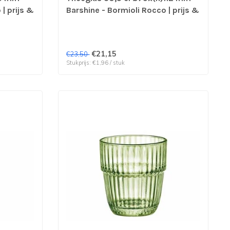
| prijs &
Barshine - Bormioli Rocco | prijs &
verp per 12 stuks
€21,15
€23,50
Stukprijs: €1,96 / stuk