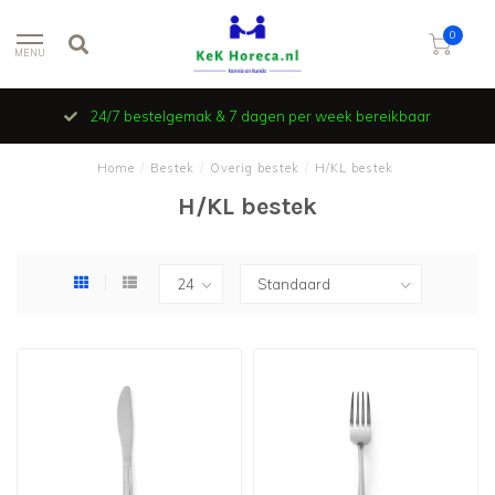
0
MENU
24/7 bestelgemak & 7 dagen per week bereikbaar
Home
/
Bestek
/
Overig bestek
/
H/KL bestek
H/KL bestek