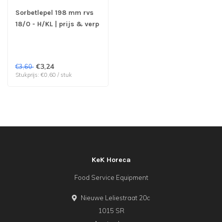
Sorbetlepel 198 mm rvs
18/0 - H/KL | prijs & verp
per 6 stuks
€3,24
€3,60
Stukprijs: €0,60 / stuk
KeK Horeca
Food Service Equipment
Nieuwe Leliestraat 20c
1015 SR