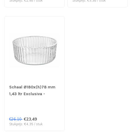
Stukprijs: €2,58 / stuk
Stukprijs: €3,38 / stuk
Schaal Ø180x(h)78 mm
1,43 ltr Exclusiva -
Bormioli Rocco | prijs &
verp per 6 stuks
€23,49
€26,10
Stukprijs: €4,35 / stuk