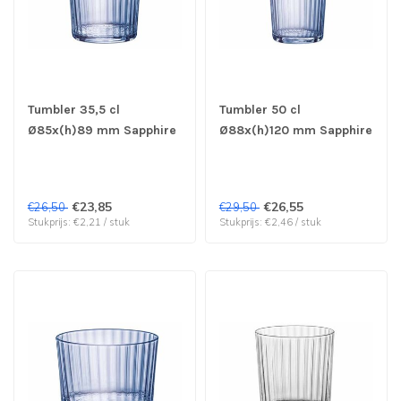
Tumbler 35,5 cl
Tumbler 50 cl
Ø85x(h)89 mm Sapphire
Ø88x(h)120 mm Sapphire
Blue Exclusiva - Bormioli
Blue Gin Fizz Exclusiva -
Rocco | prijs & verp per
Bormioli Rocco | prijs &
12 stuks
verp per 12 stuks
€23,85
€26,55
€26,50
€29,50
Stukprijs: €2,21 / stuk
Stukprijs: €2,46 / stuk