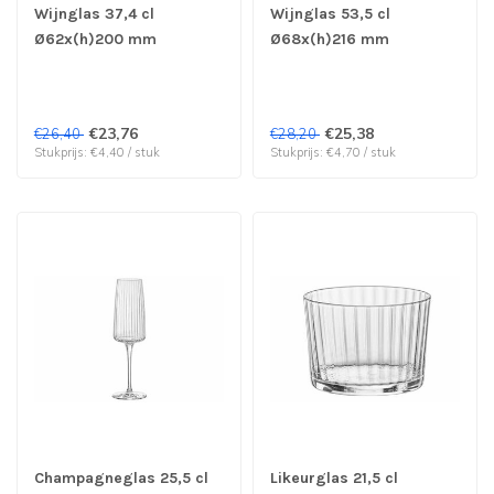
Wijnglas 37,4 cl
Wijnglas 53,5 cl
Ø62x(h)200 mm
Ø68x(h)216 mm
Exclusiva - Bormioli
Exclusiva - Bormioli
Rocco | prijs & verp per
Rocco | prijs & verp per
6 stuks
6 stuks
€23,76
€25,38
€26,40
€28,20
Stukprijs: €4,40 / stuk
Stukprijs: €4,70 / stuk
Champagneglas 25,5 cl
Likeurglas 21,5 cl