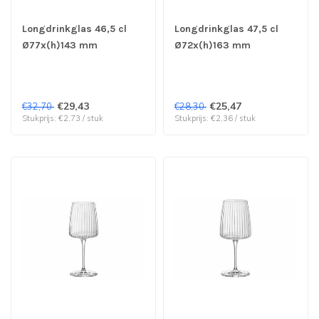
Longdrinkglas 46,5 cl
Longdrinkglas 47,5 cl
Ø77x(h)143 mm
Ø72x(h)163 mm
Exclusiva - Bormioli
Exclusiva - Bormioli
Rocco | prijs & verp per
Rocco | prijs & verp per
12 stuks
12 stuks
€29,43
€25,47
€32,70
€28,30
Stukprijs: €2,73 / stuk
Stukprijs: €2,36 / stuk