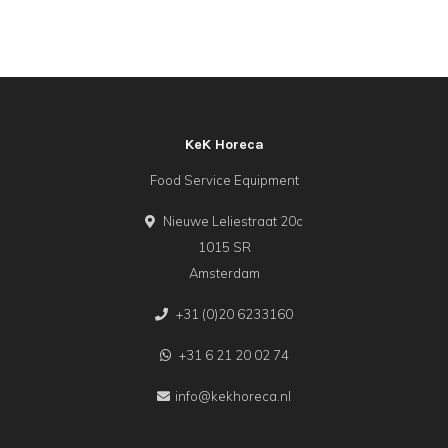
KeK Horeca
Food Service Equipment
Nieuwe Leliestraat 20c
1015 SR
Amsterdam
+31 (0)20 6233160
+31 6 21 20 02 74
info@kekhoreca.nl