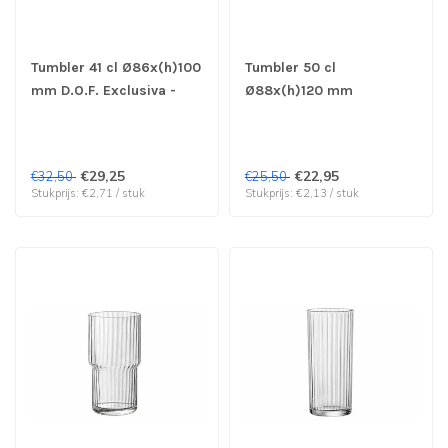
Tumbler 41 cl Ø86x(h)100
Tumbler 50 cl
mm D.O.F. Exclusiva -
Ø88x(h)120 mm
Bormioli Rocco | prijs &
Exclusiva - Bormioli
verp per 12 stuks
Rocco | prijs & verp per
12 stuks
€29,25
€22,95
€32,50
€25,50
Stukprijs: €2,71 / stuk
Stukprijs: €2,13 / stuk