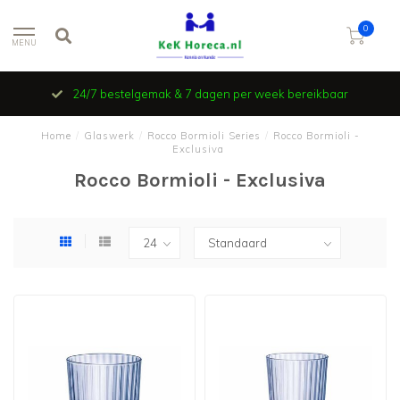
0
MENU
24/7 bestelgemak & 7 dagen per week bereikbaar
Home
/
Glaswerk
/
Rocco Bormioli Series
/
Rocco Bormioli -
Exclusiva
Rocco Bormioli - Exclusiva