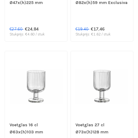
Ø47x(h)225 mm
Ø82x(h)59 mm Exclusiva
Exclusiva - Bormioli
- Bormioli Rocco | prijs &
Rocco | prijs & verp per
verp per 12 stuks
6 stuks
€24,84
€17,46
€27,60
€19,40
Stukprijs: €4,60 / stuk
Stukprijs: €1,62 / stuk
Voetglas 16 cl
Voetglas 27 cl
Ø63x(h)103 mm
Ø73x(h)128 mm