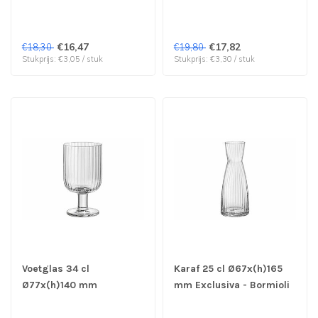
Exclusiva - Bormioli
Exclusiva - Bormioli
Rocco | prijs & verp per
Rocco | prijs & verp per
6 stuks
6 stuks
€16,47
€17,82
€18,30
€19,80
Stukprijs: €3,05 / stuk
Stukprijs: €3,30 / stuk
Voetglas 34 cl
Karaf 25 cl Ø67x(h)165
Ø77x(h)140 mm
mm Exclusiva - Bormioli
Exclusiva - Bormioli
Rocco | prijs & verp per
Rocco | prijs & verp per
12 stuks