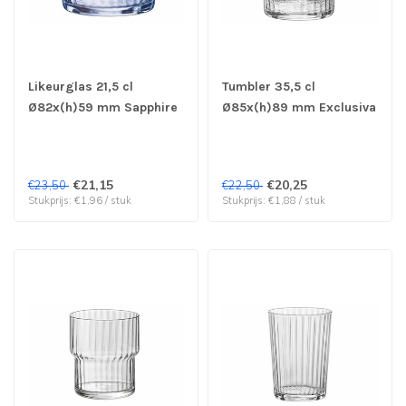
Likeurglas 21,5 cl
Tumbler 35,5 cl
Ø82x(h)59 mm Sapphire
Ø85x(h)89 mm Exclusiva
Blue Exclusiva - Bormioli
- Bormioli Rocco | prijs &
Rocco | prijs & verp per
verp per 12 stuks
12 stuks
€21,15
€20,25
€23,50
€22,50
Stukprijs: €1,96 / stuk
Stukprijs: €1,88 / stuk