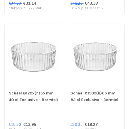
€31,14
€43,38
€34,60
€48,20
Stukprijs: €5,77 / stuk
Stukprijs: €8,03 / stuk
Schaal Ø120x(h)55 mm
Schaal Ø150x(h)65 mm
40 cl Exclusiva - Bormioli
82 cl Exclusiva - Bormioli
Rocco | prijs & verp per
Rocco | prijs & verp per
6 stuks
6 stuks
€13,95
€18,27
€15,50
€20,30