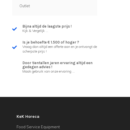
Outlet
Bijna altijd de laagste prijs !
Kijk & Vergelijk ...
Is je behoefte € 1.500 of hoger ?
Vraag dan altijd een offerte aan en je ontvangt de
scherpste prijs !
Door tientallen jaren ervaring altijd een
gedegen advies !
Maak gebruik van onze ervaring ...
KeK Horeca
Food Service Equipment