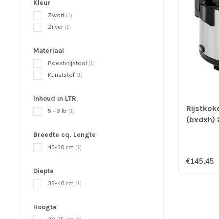
Kleur
Zwart
(1)
Zilver
(1)
Materiaal
Roestvrijstaal
(1)
Kunststof
(1)
Inhoud in LTR
Rijstkok
5 - 8 ltr
(1)
(bxdxh) 
Breedte cq. Lengte
45-50 cm
(1)
€145,45
Diepte
35-40 cm
(1)
Hoogte