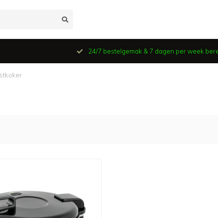
24/7 bestelgemak & 7 dagen per week ber
jstkoker