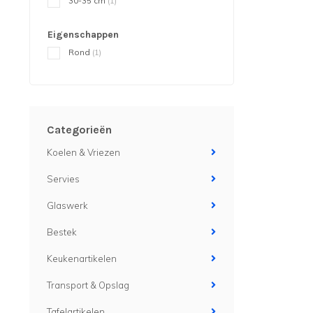
30-35 cm
(1)
Eigenschappen
Rond
(1)
Categorieën
Koelen & Vriezen
Servies
Glaswerk
Bestek
Keukenartikelen
Transport & Opslag
Tafelartikelen