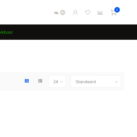
0
NL
eikbaar