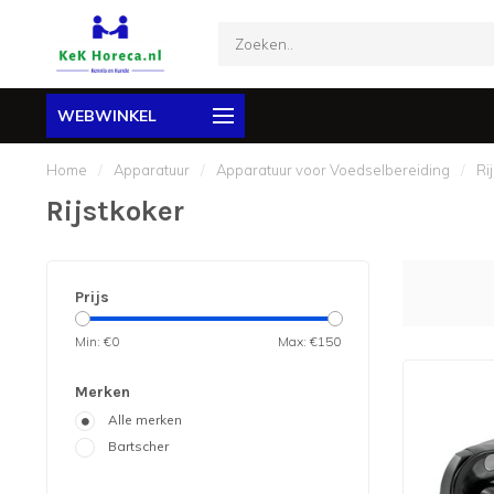
WEBWINKEL
Home
/
Apparatuur
/
Apparatuur voor Voedselbereiding
/
Ri
Rijstkoker
Prijs
Min: €
0
Max: €
150
Merken
Alle merken
Bartscher