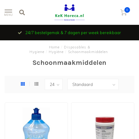
0
MENU
24/7 bestelgemak & 7 dagen per week bereikbaar
Home
/
Disposables &
Hygiene
/
Hygiëne
/
Schoonmaakmiddelen
Schoonmaakmiddelen