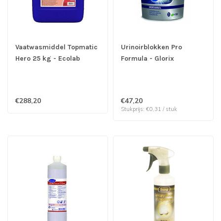
Vaatwasmiddel Topmatic
Urinoirblokken Pro
Hero 25 kg - Ecolab
Formula - Glorix
Professional | prijs &
verp per 150 stuks
€288,20
€47,20
Stukprijs: €0,31 / stuk