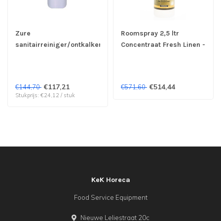
Zure
Roomspray 2,5 ltr
sanitairreiniger/ontkalker
Concentraat Fresh Linen -
Sani antikalk W3e - Taski
Bioluxal | prijs & verp per
| prijs & verp per 6 x 1 ltr
2 stuks
€117,21
€514,44
€144,70
€571,60
Stukprijs: €24,12 / stuk
KeK Horeca
Food Service Equipment
Nieuwe Leliestraat 20c