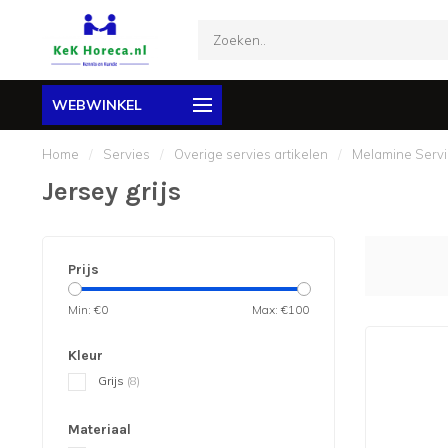
WEBWINKEL
Home
/
Servies
/
Overige servies artikelen
/
Melamine Serv
Jersey grijs
Prijs
Min: €
0
Max: €
100
Kleur
Grijs
(8)
Materiaal