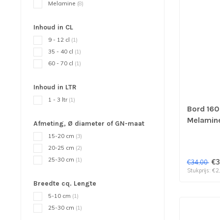
Melamine
(8)
Inhoud in CL
9 - 12 cl
(1)
35 - 40 cl
(1)
60 - 70 cl
(1)
Inhoud in LTR
1 - 3 ltr
(1)
Bord 160
Melamine 
Afmeting, Ø diameter of GN-maat
stuks
15-20 cm
(3)
20-25 cm
(2)
25-30 cm
(1)
€3
€34,00
Stukprijs: €2
Breedte cq. Lengte
5-10 cm
(1)
25-30 cm
(1)