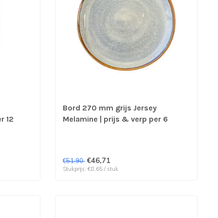
Bord 270 mm grijs Jersey
r 12
Melamine | prijs & verp per 6
stuks
€46,71
€51,90
Stukprijs: €8,65 / stuk