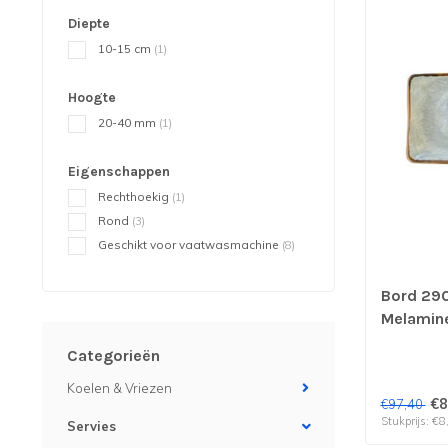
Diepte
10-15 cm
(1)
Hoogte
20-40 mm
(1)
Eigenschappen
Rechthoekig
(1)
Rond
(3)
Geschikt voor vaatwasmachine
(8)
Bord 290
Melamine 
stuks
Categorieën
Koelen & Vriezen
€8
€97,40
Stukprijs: €8
Servies