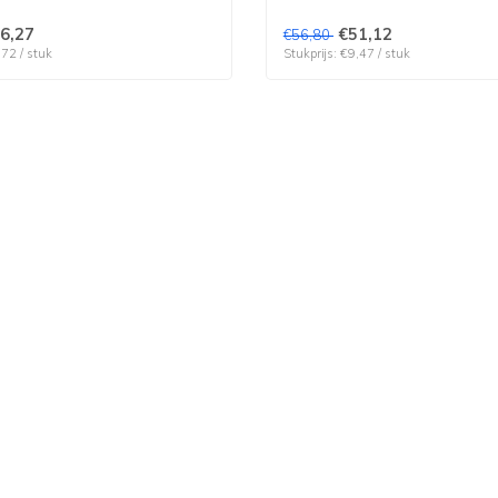
6,27
€51,12
€56,80
,72 / stuk
Stukprijs: €9,47 / stuk