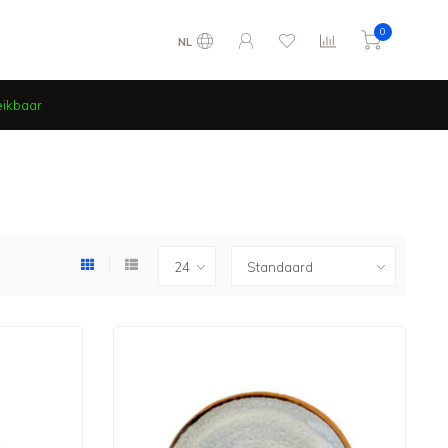
0
NL
eikbaar