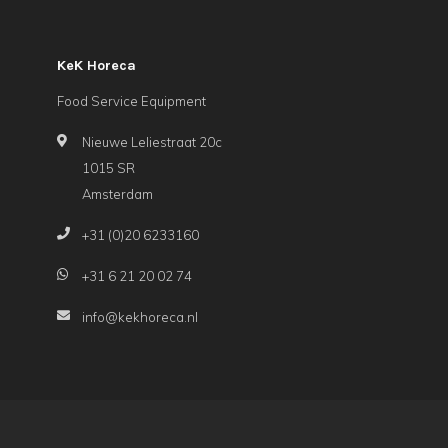
KeK Horeca
Food Service Equipment
Nieuwe Leliestraat 20c
1015 SR
Amsterdam
+31 (0)20 6233160
+31 6 21 20 02 74
info@kekhoreca.nl