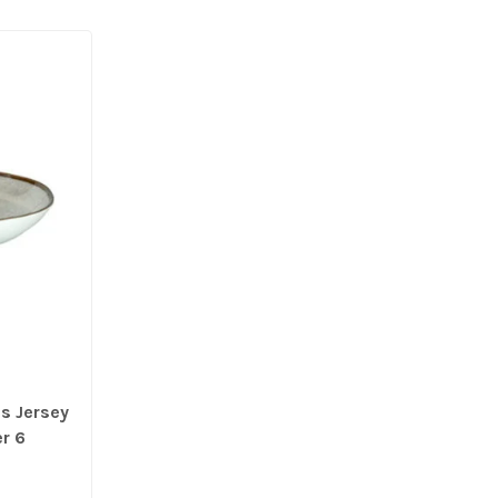
js Jersey
er 6