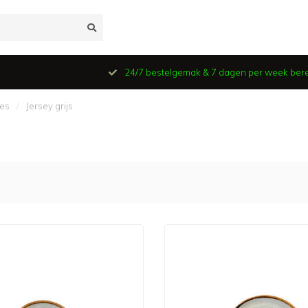
24/7 bestelgemak & 7 dagen per week ber
ies
/
Jersey grijs