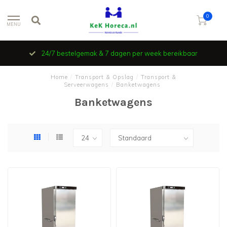
0
MENU
24/7 bestelgemak & 7 dagen per week bereikbaar
Home
/
Transport & Opslag
/
Transport &
Serveerwagens
/
Banketwagens
Banketwagens