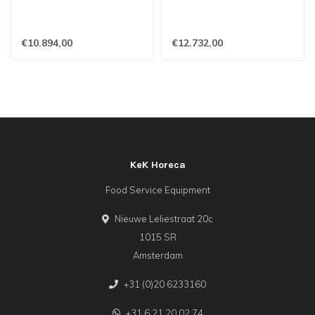
€10.894,00
€12.732,00
KeK Horeca
Food Service Equipment
Nieuwe Leliestraat 20c
1015 SR
Amsterdam
+31 (0)20 6233160
+31 6 21 20 02 74