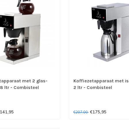
tapparaat met 2 glas-
Koffiezetapparaat met is
8 ltr - Combisteel
2 ltr - Combisteel
141,95
€175,95
€207,00