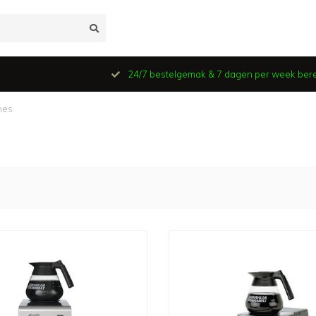
24/7 bestelgemak & 7 dagen per week ber
nes