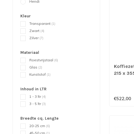
Hendi
Kleur
Transparant
(1)
Zwart
(4)
Zilver
(7)
Materiaal
Roestvrijstaal
(6)
Koffieze
Glas
(2)
215 x 35
Kunststof
(1)
Inhoud in LTR
1 - 3 ltr
(4)
€522,00
3 - 5 ltr
(3)
Breedte cq. Lengte
20-25 cm
(6)
45-50 cm
(1)