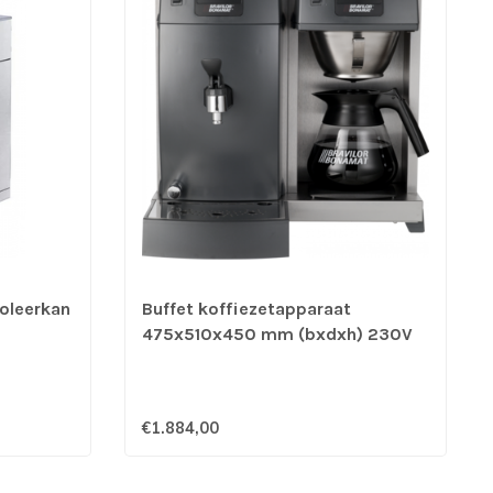
oleerkan
Buffet koffiezetapparaat
475x510x450 mm (bxdxh) 230V
RLX 31 - Bravilor
€1.884,00