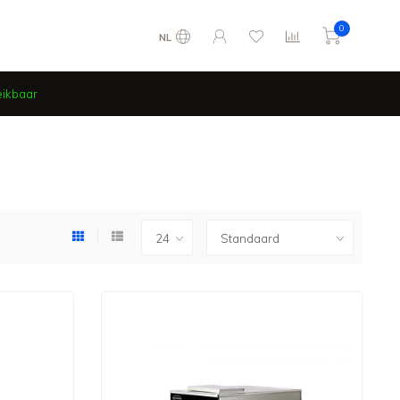
0
NL
eikbaar