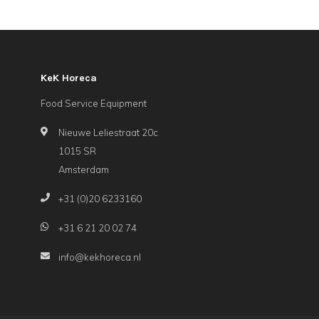
KeK Horeca
Food Service Equipment
Nieuwe Leliestraat 20c
1015 SR
Amsterdam
+31 (0)20 6233160
+31 6 21 20 02 74
info@kekhoreca.nl