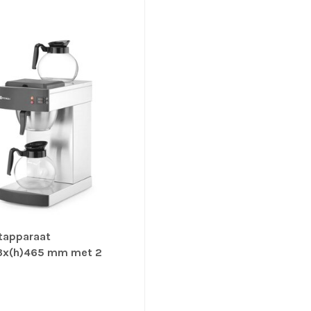
tapparaat
x(h)465 mm met 2
en 1,8 ltr 230V - Hendi