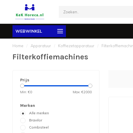
WEBWINKEL
Home
/
Apparatuur
/
Koffiezetapparatuur
/
Filterkoffiemachi
Filterkoffiemachines
Prijs
Min: €
0
Max: €
2000
Merken
Alle merken
Bravilor
Combisteel