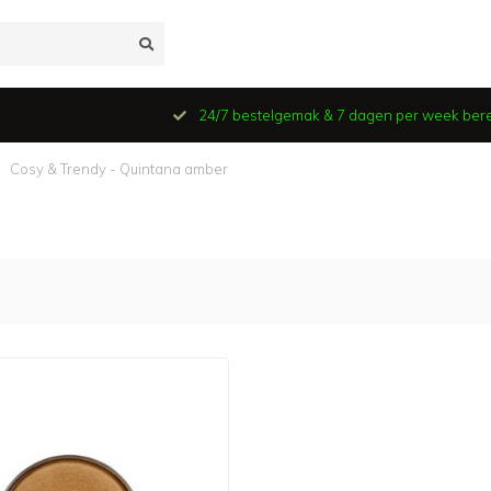
24/7 bestelgemak & 7 dagen per week ber
Cosy & Trendy - Quintana amber