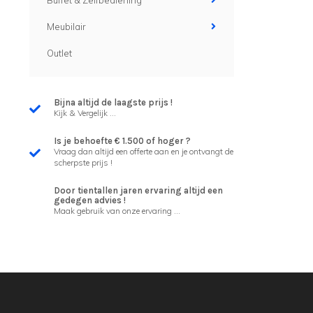
Buffet & Zelfbediening
Meubilair
Outlet
Bijna altijd de laagste prijs !
Kijk & Vergelijk ...
Is je behoefte € 1.500 of hoger ?
Vraag dan altijd een offerte aan en je ontvangt de
scherpste prijs !
Door tientallen jaren ervaring altijd een
gedegen advies !
Maak gebruik van onze ervaring ...