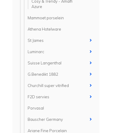
Cosy & Trendy - Amalfi
Azure
Mammoet porselein
Athena Hotelware
St James
Luminarc
Suisse Langenthal
G.Benedikt 1882
Churchill super vitrified
F2D servies
Porvasal
Bauscher Germany
Ariane Fine Porcelain