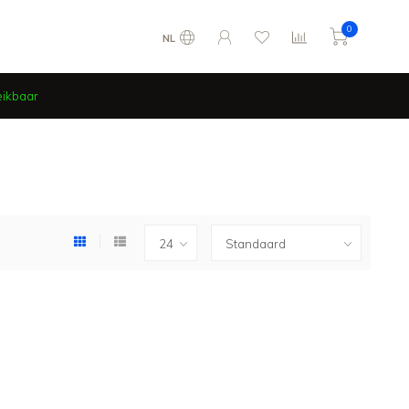
0
NL
eikbaar