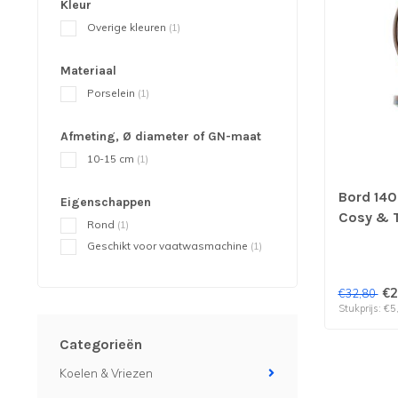
Kleur
Overige kleuren
(1)
Materiaal
Porselein
(1)
Afmeting, Ø diameter of GN-maat
10-15 cm
(1)
Bord 140
Eigenschappen
Cosy & T
Rond
(1)
stuks
Geschikt voor vaatwasmachine
(1)
€2
€32,80
Stukprijs: €5
Categorieën
Koelen & Vriezen