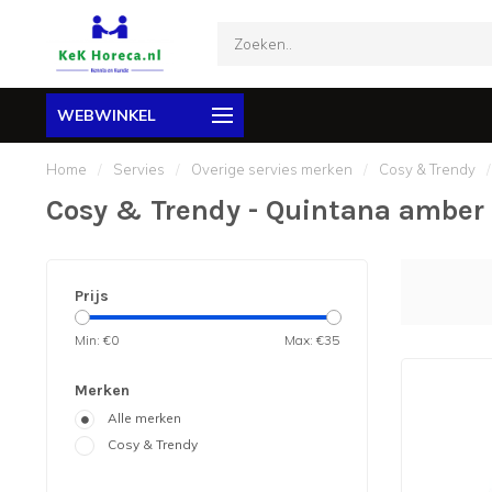
WEBWINKEL
Home
/
Servies
/
Overige servies merken
/
Cosy & Trendy
/
Cosy & Trendy - Quintana amber
Prijs
Min: €
0
Max: €
35
Merken
Alle merken
Cosy & Trendy