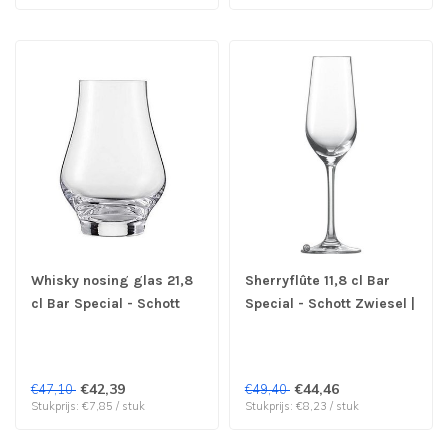
Whisky nosing glas 21,8
Sherryflûte 11,8 cl Bar
cl Bar Special - Schott
Special - Schott Zwiesel |
Zwiesel | prijs & verp per
prijs & verp per 6 stuks
6 stuks
€42,39
€44,46
€47,10
€49,40
Stukprijs: €7,85 / stuk
Stukprijs: €8,23 / stuk