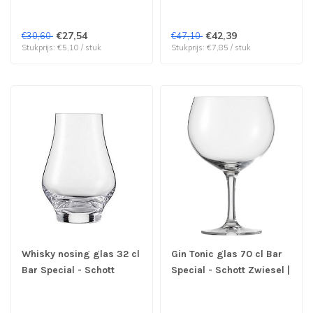
€27,54
€42,39
€30,60
€47,10
Stukprijs: €5,10 / stuk
Stukprijs: €7,85 / stuk
Whisky nosing glas 32 cl
Gin Tonic glas 70 cl Bar
Bar Special - Schott
Special - Schott Zwiesel |
Zwiessel | prijs & verp
prijs & verp per 6 stuks
per 6 stuks