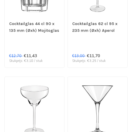
Cocktailglas 44 cl 90 x
Cocktailglas 62 cl 95 x
135 mm (Øxh) Mojitoglas
235 mm (Øxh) Aperol
Cocktail - Royal Leerdam
Spritzglas Cocktail -
| prijs & verp per 4 stuks
Royal Leerdam | prijs &
verp per 4 stuks
€11,43
€11,70
€12,70
€13,00
Stukprijs: €3,18 / stuk
Stukprijs: €3,25 / stuk