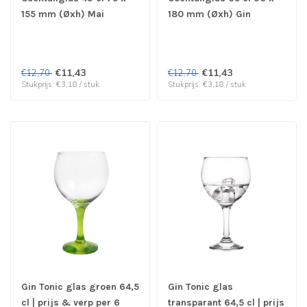
155 mm (Øxh) Mai
180 mm (Øxh) Gin
Taiglas Cocktail - Royal
Tonicglas Cocktail -
Leerdam | prijs & verp
Royal Leerdam | prijs &
per 4 stuks
verp per 4 stuks
€11,43
€11,43
€12,70
€12,70
Stukprijs: €3,18 / stuk
Stukprijs: €3,18 / stuk
Gin Tonic glas groen 64,5
Gin Tonic glas
cl | prijs & verp per 6
transparant 64,5 cl | prijs