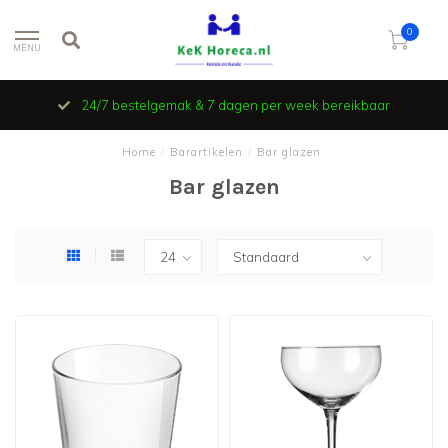
0
MENU
24/7 bestelgemak & 7 dagen per week bereikbaar
Home
/
Barartikelen
/
Bar glazen
Bar glazen