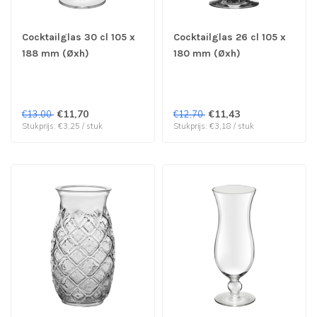
Cocktailglas 30 cl 105 x
Cocktailglas 26 cl 105 x
188 mm (Øxh)
180 mm (Øxh)
Margaritaglas Cocktail -
Martiniglas Cocktail -
Royal Leerdam | prijs &
Royal Leerdam | prijs &
verp per 4 stuks
verp per 4 stuks
€11,70
€11,43
€13,00
€12,70
Stukprijs: €3,25 / stuk
Stukprijs: €3,18 / stuk