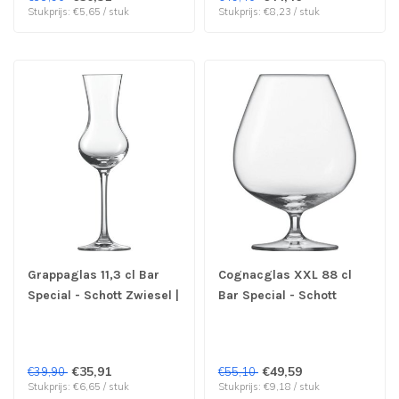
Stukprijs: €5,65 / stuk
Stukprijs: €8,23 / stuk
Grappaglas 11,3 cl Bar
Cognacglas XXL 88 cl
Special - Schott Zwiesel |
Bar Special - Schott
prijs & verp per 6 stuks
Zwiesel | prijs & verp per
6 stuks
€35,91
€49,59
€39,90
€55,10
Stukprijs: €6,65 / stuk
Stukprijs: €9,18 / stuk