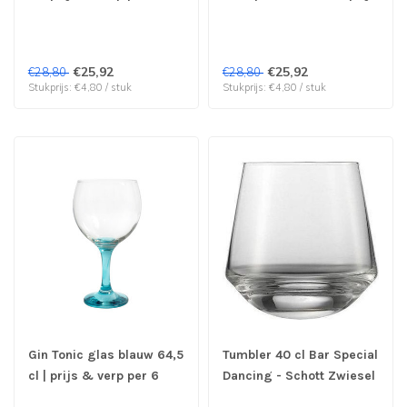
stuks
& verp per 6 stuks
€25,92
€25,92
€28,80
€28,80
Stukprijs: €4,80 / stuk
Stukprijs: €4,80 / stuk
Gin Tonic glas blauw 64,5
Tumbler 40 cl Bar Special
cl | prijs & verp per 6
Dancing - Schott Zwiesel
stuks
| prijs & verp per 6 stuks