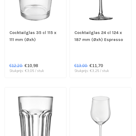
Cocktailglas 35 cl 115 x
Cocktailglas 24 cl 124 x
111 mm (Øxh)
187 mm (Øxh) Espresso
Carpirinhaglas Cocktail -
Martiniglas Cocktail -
Royal Leerdam | prijs &
Royal Leerdam | prijs &
verp per 4 stuks
verp per 4 stuks
€10,98
€11,70
€12,20
€13,00
Stukprijs: €3,05 / stuk
Stukprijs: €3,25 / stuk