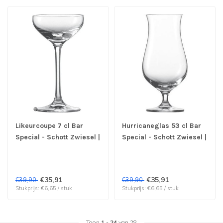
Likeurcoupe 7 cl Bar
Hurricaneglas 53 cl Bar
Special - Schott Zwiesel |
Special - Schott Zwiesel |
prijs & verp per 6 stuks
prijs & verp per 6 stuks
€35,91
€35,91
€39,90
€39,90
Stukprijs: €6,65 / stuk
Stukprijs: €6,65 / stuk
Toon
1
-
24
van 28