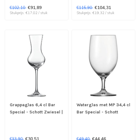
€91,89
€104,31
€102,10
€115,90
Stukprijs: €17,02 / stuk
Stukprijs: €19,32 / stuk
Grappaglas 6,4 cl Bar
Waterglas met MP 34,4 cl
Special - Schott Zwiesel |
Bar Special - Schott
prijs & verp per 6 stuks
Zwiesel | prijs & verp per
6 stuks
€30,51
€44,46
€33,90
€49,40