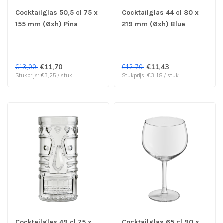
Cocktailglas 50,5 cl 75 x
Cocktailglas 44 cl 80 x
155 mm (Øxh) Pina
219 mm (Øxh) Blue
Coladaglas Cocktail -
Hawaiiglas Cocktail -
Royal Leerdam | prijs &
Royal Leerdam | prijs &
verp per 4 stuks
verp per 4 stuks
€11,70
€11,43
€13,00
€12,70
Stukprijs: €3,25 / stuk
Stukprijs: €3,18 / stuk
Cocktailglas 49 cl 75 x
Cocktailglas 65 cl 90 x