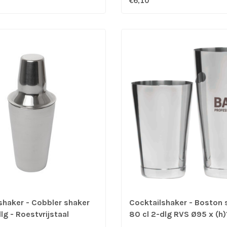
€6,10
shaker - Cobbler shaker
Cocktailshaker - Boston 
lg - Roestvrijstaal
80 cl 2-dlg RVS Ø95 x (
Tin-on-Tin - Bar Professi