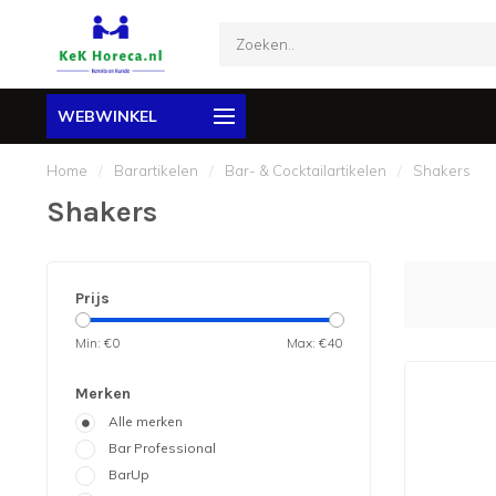
WEBWINKEL
Home
/
Barartikelen
/
Bar- & Cocktailartikelen
/
Shakers
Shakers
Prijs
Min: €
0
Max: €
40
Merken
Alle merken
Bar Professional
BarUp