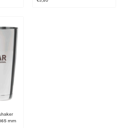
€5,80
shaker
h)165 mm
onal