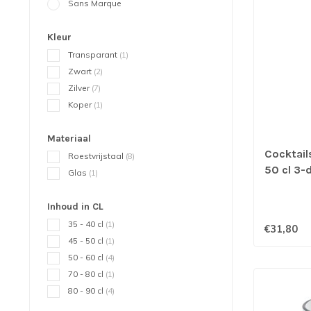
Sans Marque
Kleur
Transparant
(1)
Zwart
(2)
Zilver
(7)
Koper
(1)
Materiaal
Cocktail
Roestvrijstaal
(8)
50 cl 3-
Glas
(1)
Inhoud in CL
35 - 40 cl
(1)
€31,80
45 - 50 cl
(1)
50 - 60 cl
(4)
70 - 80 cl
(1)
80 - 90 cl
(4)