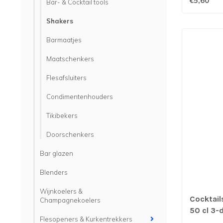
€5,60
Bar- & Cocktail tools
Shakers
Barmaatjes
Maatschenkers
Flesafsluiters
Condimentenhouders
Tikibekers
Doorschenkers
Bar glazen
Blenders
Wijnkoelers &
Cocktail
Champagnekoelers
50 cl 3-d
Flesopeners & Kurkentrekkers