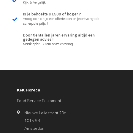
Kijk & Vergelijk ...
Is je behoefte € 1.500 of hoger ?
Vraag dan altijd een offerte aan en je ontvangt de
scherpste prijs !
Door tientallen jaren ervaring altijd een
gedegen advies !
Maak gebruik van onze ervaring ...
KeK Horeca
Food Service Equipment
Nieuwe Leliestraat 20c
1015 SR
Amsterdam