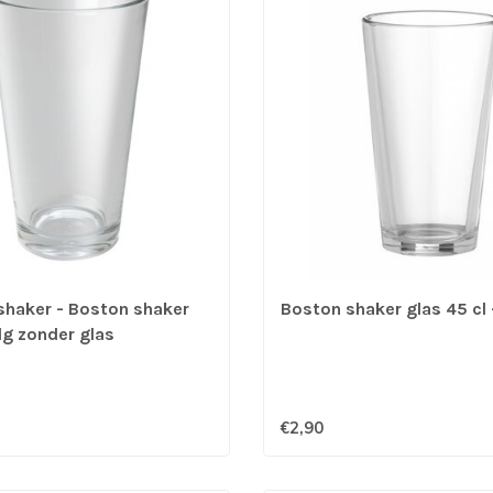
shaker - Boston shaker
Boston shaker glas 45 cl 
lg zonder glas
staal - BarUp
€2,90