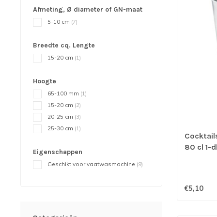
Afmeting, Ø diameter of GN-maat
5-10 cm
(7)
Breedte cq. Lengte
15-20 cm
(1)
Hoogte
65-100 mm
(1)
15-20 cm
(2)
20-25 cm
(3)
25-30 cm
(1)
Cocktail
80 cl 1-d
Eigenschappen
roestvrij
Geschikt voor vaatwasmachine
(9)
€5,10