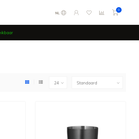
0
NL
eikbaar