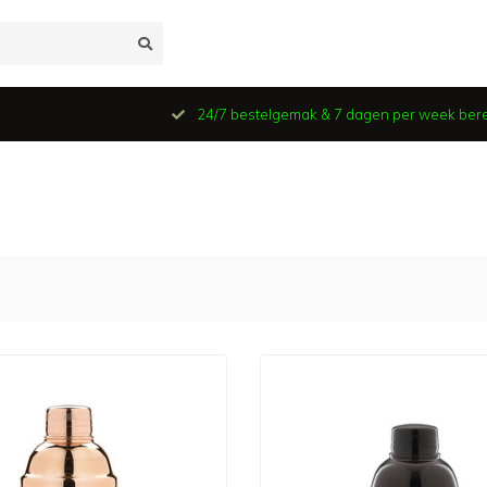
24/7 bestelgemak & 7 dagen per week ber