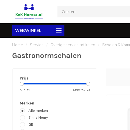
WEBWINKEL
Home
/
Servies
/
Overige servies artikelen
/
Schalen & Ko
Gastronormschalen
Prijs
Min: €
0
Max: €
250
Merken
Alle merken
Emile Henry
GB