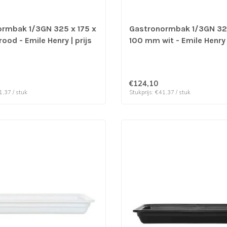
rmbak 1/3GN 325 x 175 x
Gastronormbak 1/3GN 325
ood - Emile Henry | prijs
100 mm wit - Emile Henry 
er 3 stuks
verp per 3 stuks
€124,10
1,37 / stuk
Stukprijs: €41,37 / stuk