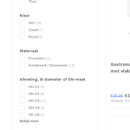
Thun
Kleur
Wit
(19)
Zwart
(7)
Rood
(5)
Materiaal
Porselein
(12)
Gastron
Aardewerk / Stoneware
(19)
met vlak
Afmeting, Ø diameter of GN-maat
GN 1/1
(3)
GN 1/2
(6)
€1
€15,20
GN 1/3
(11)
Stukprijs: €1
GN 1/4
(2)
GN 1/6
(1)
Bekijk meer