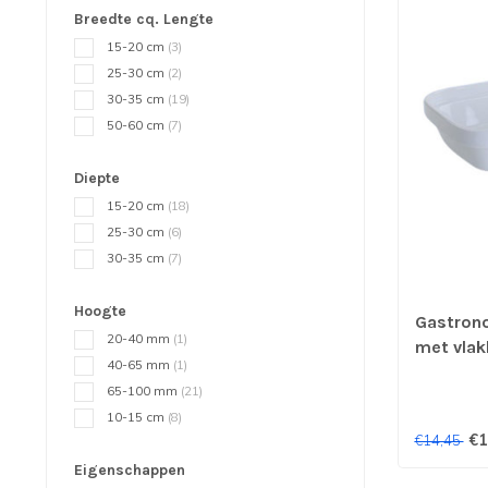
Breedte cq. Lengte
15-20 cm
(3)
25-30 cm
(2)
30-35 cm
(19)
50-60 cm
(7)
Diepte
15-20 cm
(18)
25-30 cm
(6)
30-35 cm
(7)
Hoogte
Gastron
20-40 mm
(1)
met vlak
40-65 mm
(1)
Thun
65-100 mm
(21)
10-15 cm
(8)
€1
€14,45
Eigenschappen