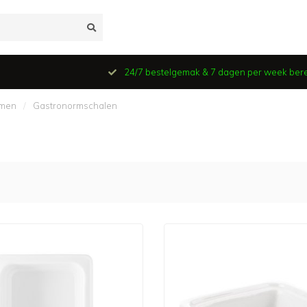
24/7 bestelgemak & 7 dagen per week ber
mmen
/
Gastronormschalen