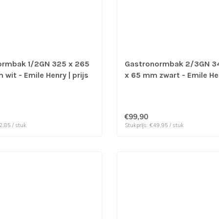
ormbak 1/2GN 325 x 265
Gastronormbak 2/3GN 3
wit - Emile Henry | prijs
x 65 mm zwart - Emile Hen
er 2 stuks
& verp per 2 stuks
€99,90
2,85 / stuk
Stukprijs: €49,95 / stuk