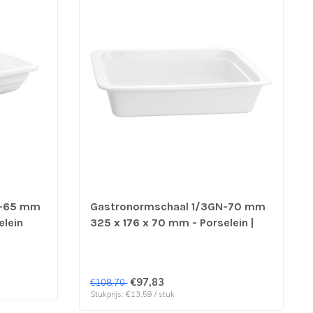
N-65 mm
Gastronormschaal 1/3GN-70 mm
elein
325 x 176 x 70 mm - Porselein |
prijs & verp per 8 stuks
€97,83
€108,70
Stukprijs: €13,59 / stuk