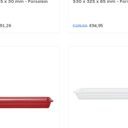
5 x 30 mm - Porselein
530 x 325 x 65 mm - Pors
91,26
€94,95
€105,50