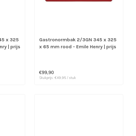
45 x 325
Gastronormbak 2/3GN 345 x 325
ry | prijs
x 65 mm rood - Emile Henry | prijs
& verp per 2 stuks
€99,90
Stukprijs: €49,95 / stuk