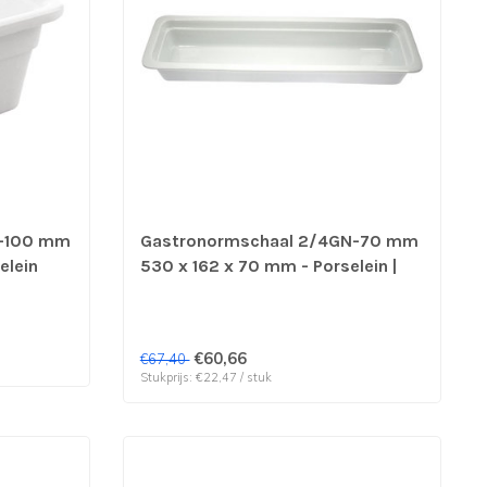
N-100 mm
Gastronormschaal 2/4GN-70 mm
elein
530 x 162 x 70 mm - Porselein |
prijs & verp per 3 stuks
€60,66
€67,40
Stukprijs: €22,47 / stuk