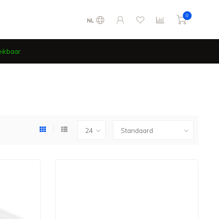
0
NL
eikbaar