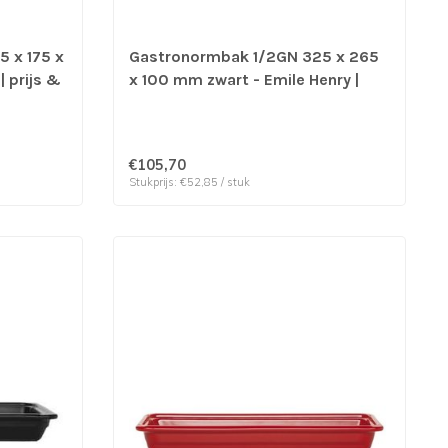
 x 175 x
Gastronormbak 1/2GN 325 x 265
| prijs &
x 100 mm zwart - Emile Henry |
prijs & verp per 2 stuks
€105,70
Stukprijs: €52,85 / stuk