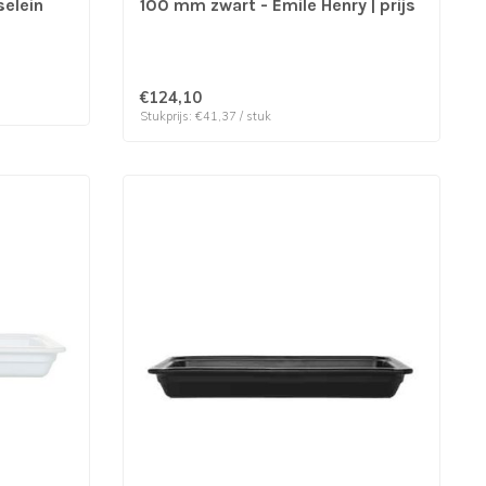
elein
100 mm zwart - Emile Henry | prijs
& verp per 3 stuks
€124,10
Stukprijs: €41,37 / stuk