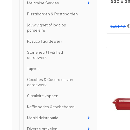
530 x 32
Melamine Servies
Pizzaborden & Pastaborden
Jouw vignet of logo op
€
€101,40
porselein?
Rustico | aardewerk
Stoneheart | vitrified
aardewerk
Tajines
Cocottes & Caseroles van
aardewerk
Circulaire koppen
Koffie series & toebehoren
Maaltijddistributie
Diverse artikelen