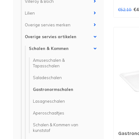
Villeroy & Boch
€4
€52,10
Lilien
Overige servies merken
Overige servies artikelen
Schalen & Kommen
Amuseschalen &
Tapasschalen
Saladeschalen
Gastronormschalen
Lasagneschalen
Aperoschaaltjes
Schalen & Kommen van
kunststof
Gastron