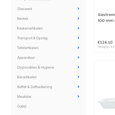
Glaswerk
Gastrono
Bestek
100 mm r
& verp p
Keukenartikelen
Transport & Opslag
€124,10
Stukprijs: €4
Tafelartikelen
Apparatuur
Disposables & Hygiene
Barartikelen
Buffet & Zelfbediening
Meubilair
Outlet