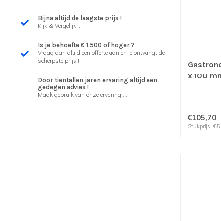
Bijna altijd de laagste prijs !
Kijk & Vergelijk ...
Is je behoefte € 1.500 of hoger ?
Vraag dan altijd een offerte aan en je ontvangt de
scherpste prijs !
Gastron
x 100 mm 
Door tientallen jaren ervaring altijd een
& verp p
gedegen advies !
Maak gebruik van onze ervaring ...
€105,70
Stukprijs: €5