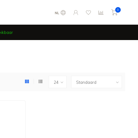
0
NL
eikbaar