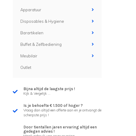
Apparatuur
Disposables & Hygiene
Barartikelen
Buffet & Zelfbediening
Meubilair
Outlet
Bijna altijd de laagste prijs !
Kijk & Vergelijk ...
Is je behoefte € 1.500 of hoger ?
Vraag dan altijd een offerte aan en je ontvangt de
scherpste prijs !
Door tientallen jaren ervaring altijd een
gedegen advies !
Maak gebruik van onze ervaring ...