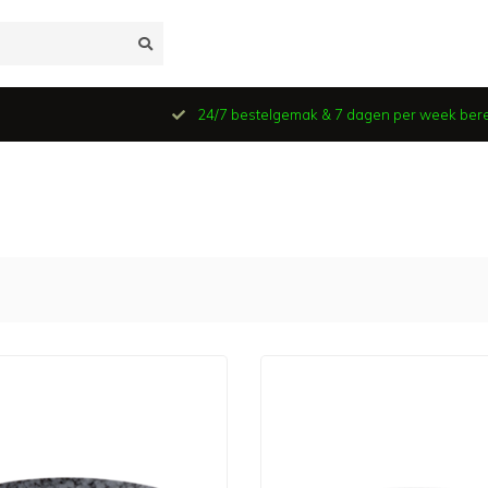
24/7 bestelgemak & 7 dagen per week ber