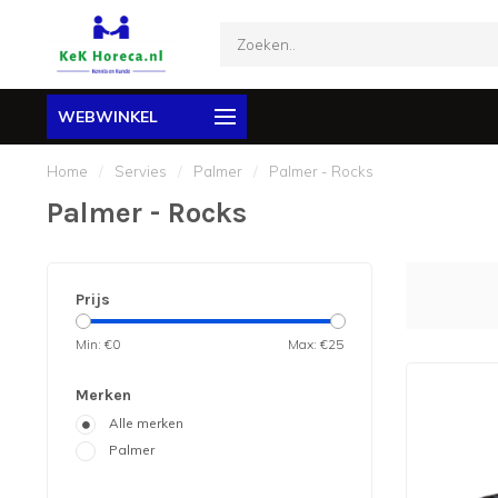
WEBWINKEL
Home
/
Servies
/
Palmer
/
Palmer - Rocks
Palmer - Rocks
Prijs
Min: €
0
Max: €
25
Merken
Alle merken
Palmer