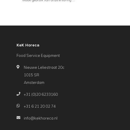
KeK Horeca
Food Service Equipment
Nieuwe Leliestraat 20c
1015 SR
Amsterdam
+31 (0)20 6233160
+31 6 21 20 02 74
info@kekhoreca.nl