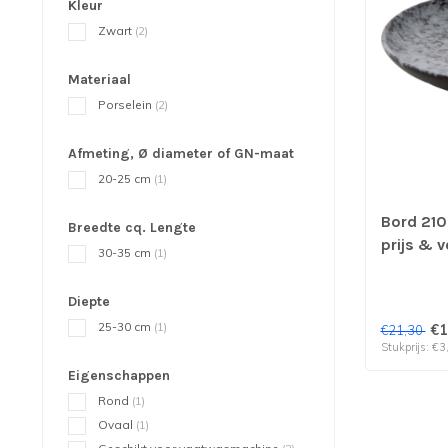
Kleur
Zwart
(2)
Materiaal
Porselein
(2)
Afmeting, Ø diameter of GN-maat
20-25 cm
(1)
Bord 210
Breedte cq. Lengte
prijs & v
30-35 cm
(1)
Diepte
25-30 cm
(1)
€1
€21,30
Stukprijs: €3
Eigenschappen
Rond
(1)
Ovaal
(1)