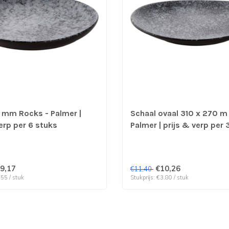
 mm Rocks - Palmer |
Schaal ovaal 310 x 270 m
erp per 6 stuks
Palmer | prijs & verp per 
9,17
€10,26
€11,40
,55 / stuk
Stukprijs: €3,80 / stuk