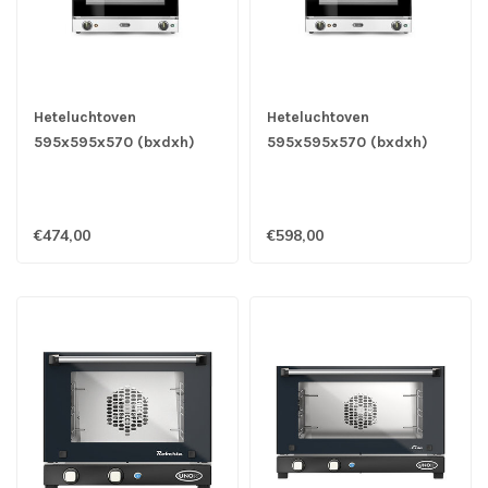
Heteluchtoven
Heteluchtoven
595x595x570 (bxdxh)
595x595x570 (bxdxh)
230V H90 - Hendi
230V met vochtinjectie
H90S - Hendi
€474,00
€598,00