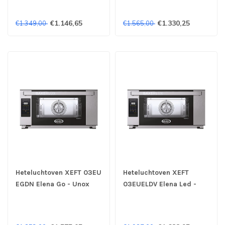
€1.146,65
€1.330,25
€1.349,00
€1.565,00
Heteluchtoven XEFT 03EU
Heteluchtoven XEFT
EGDN Elena Go - Unox
03EUELDV Elena Led -
Unox