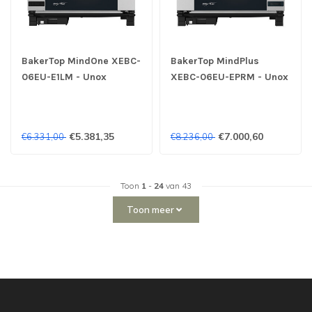
BakerTop MindOne XEBC-
BakerTop MindPlus
06EU-E1LM - Unox
XEBC-06EU-EPRM - Unox
€5.381,35
€7.000,60
€6.331,00
€8.236,00
Toon
1
-
24
van 43
Toon meer