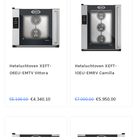
Heteluchtoven XEFT-
Heteluchtoven XEFT-
06EU-EMTV Vittora
10EU-EMRV Camilla
Master - Unox
Master - Unox
€4.340,10
€5.950,00
€5.106,00
€7.000,00