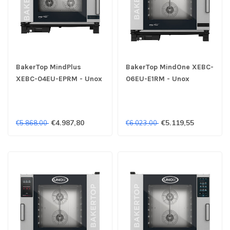
BakerTop MindPlus
BakerTop MindOne XEBC-
XEBC-04EU-EPRM - Unox
06EU-E1RM - Unox
€4.987,80
€5.119,55
€5.868,00
€6.023,00