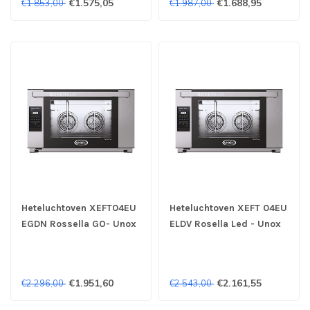
€1.575,05
€1.688,95
€1.853,00
€1.987,00
Heteluchtoven XEFT04EU
Heteluchtoven XEFT 04EU
EGDN Rossella GO- Unox
ELDV Rosella Led - Unox
€1.951,60
€2.161,55
€2.296,00
€2.543,00