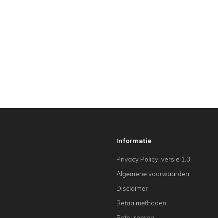
Informatie
Privacy Policy, versie 1.3
Algemene voorwaarden
Disclaimer
Betaalmethoden
Retourneren