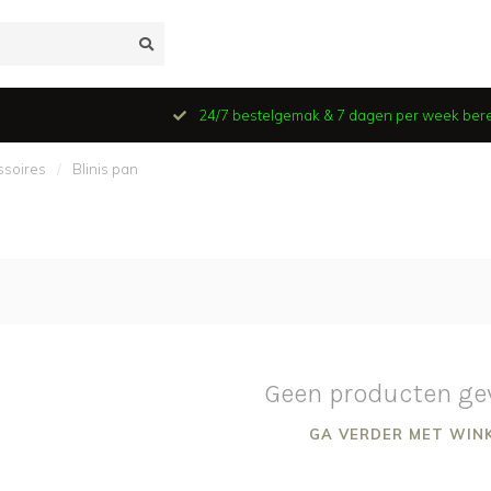
24/7 bestelgemak & 7 dagen per week ber
ssoires
/
Blinis pan
Geen producten ge
GA VERDER MET WIN