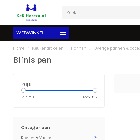
WEBWINKEL
Home
/
Keukenartikelen
/
Pannen
/
Overige pannen & acce
Blinis pan
Prijs
Min: €
0
Max: €
5
Categorieën
Koelen & Vriezen