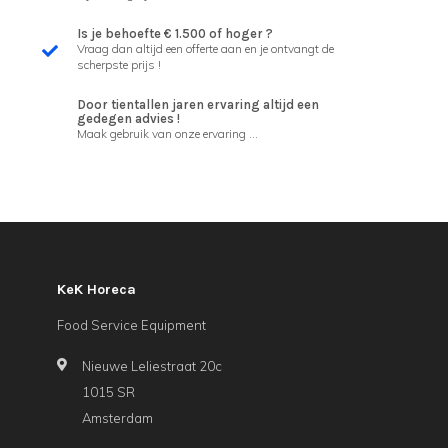
Is je behoefte € 1.500 of hoger ?
Vraag dan altijd een offerte aan en je ontvangt de
scherpste prijs !
Door tientallen jaren ervaring altijd een
gedegen advies !
Maak gebruik van onze ervaring ...
KeK Horeca
Food Service Equipment
Nieuwe Leliestraat 20c
1015 SR
Amsterdam