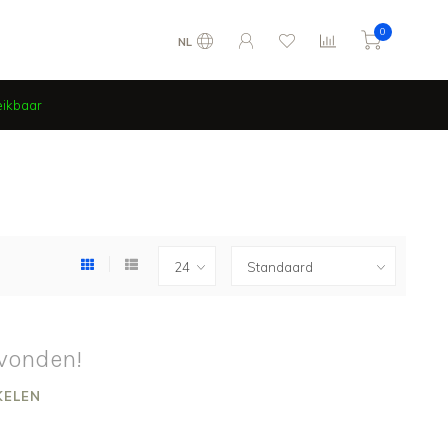
0
NL
eikbaar
vonden!
KELEN