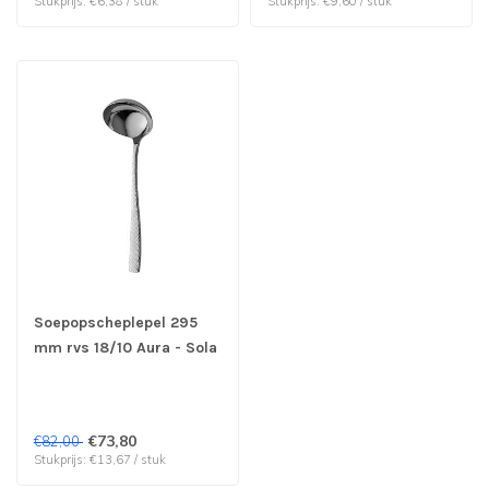
Stukprijs: €6,38 / stuk
Stukprijs: €9,60 / stuk
Soepopscheplepel 295
mm rvs 18/10 Aura - Sola
| prijs & verp per 6 stuks
€73,80
€82,00
Stukprijs: €13,67 / stuk