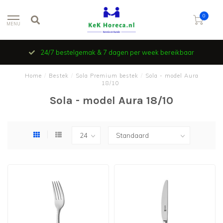
0
MENU
24/7 bestelgemak & 7 dagen per week bereikbaar
Home
/
Bestek
/
Sola Premium bestek
/
Sola - model Aura
18/10
Sola - model Aura 18/10