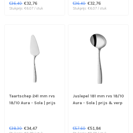
€32,76
€32,76
€36,40
€36,40
Stukprijs: €6,07 / stuk
Stukprijs: €6,07 / stuk
Taartschep 241 mm rvs
Juslepel 181 mm rvs 18/10
18/10 Aura - Sola | prijs
Aura - Sola | prijs & verp
& verp per 6 stuks
per 6 stuks
€34,47
€51,84
€38,30
€57,60