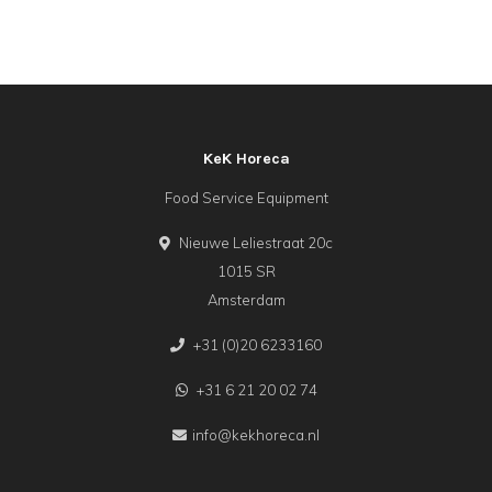
KeK Horeca
Food Service Equipment
Nieuwe Leliestraat 20c
1015 SR
Amsterdam
+31 (0)20 6233160
+31 6 21 20 02 74
info@kekhoreca.nl