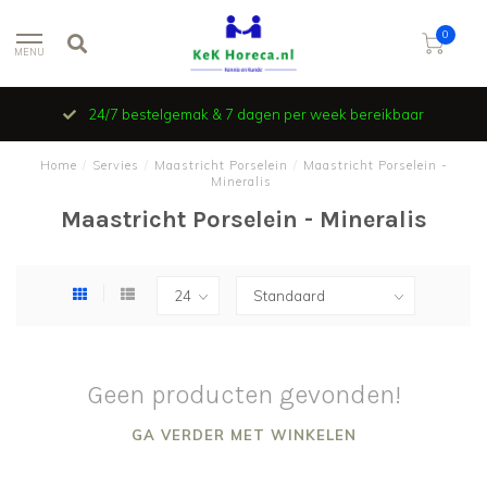
0
MENU
24/7 bestelgemak & 7 dagen per week bereikbaar
Home
/
Servies
/
Maastricht Porselein
/
Maastricht Porselein -
Mineralis
Maastricht Porselein - Mineralis
Geen producten gevonden!
GA VERDER MET WINKELEN