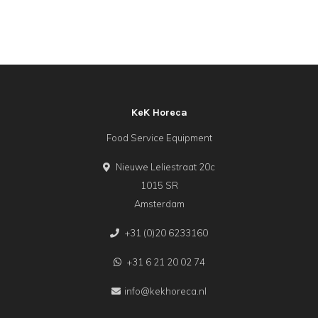
KeK Horeca
Food Service Equipment
Nieuwe Leliestraat 20c
1015 SR
Amsterdam
+31 (0)20 6233160
+31 6 21 20 02 74
info@kekhoreca.nl