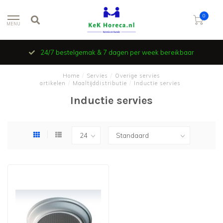
0
MENU
24/7 bestelgemak & 7 dagen per week bereikbaar
Home
/
Servies
/
Overige servies
artikelen
/
Maaltijddistributie
/
Inductie servies
Inductie servies