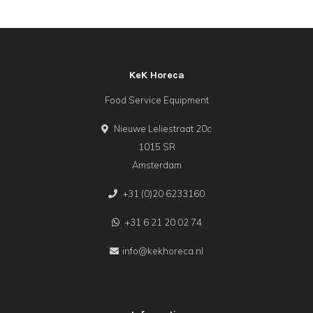
KeK Horeca
Food Service Equipment
Nieuwe Leliestraat 20c
1015 SR
Amsterdam
+31 (0)20 6233160
+31 6 21 20 02 74
info@kekhoreca.nl