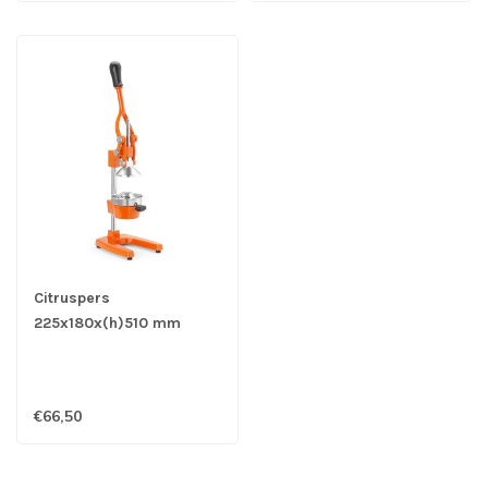
Citruspers
225x180x(h)510 mm
handmatig - Hendi
€66,50