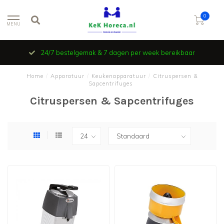
0
MENU
24/7 bestelgemak & 7 dagen per week bereikbaar
Home
/
Apparatuur
/
Keukenapparatuur
/
Citruspersen &
Sapcentrifuges
Citruspersen & Sapcentrifuges