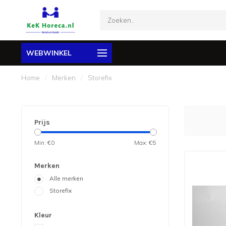
WEBWINKEL
Home
/
Merken
/
Storefix
Prijs
Min: €
0
Max: €
5
Merken
Alle merken
Storefix
Kleur