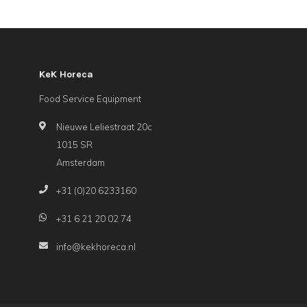
KeK Horeca
Food Service Equipment
Nieuwe Leliestraat 20c
1015 SR
Amsterdam
+31 (0)20 6233160
+31 6 21 20 02 74
info@kekhoreca.nl