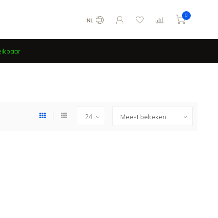
0
NL
eikbaar