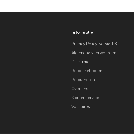
Informatie
Privacy Policy, versie 1.3
Algemene voorwaarden
Disclaimer
Betaalmethoden
Retourneren
Over ons
Klantenservice
Vacatures