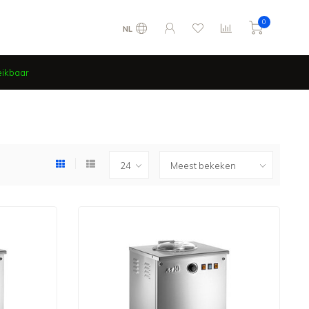
0
NL
eikbaar