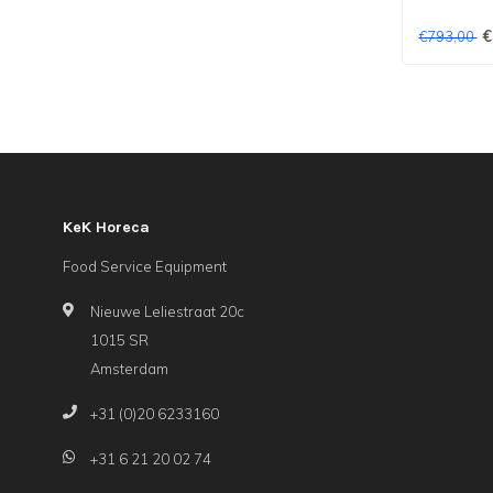
€
€793,00
KeK Horeca
Food Service Equipment
Nieuwe Leliestraat 20c
1015 SR
Amsterdam
+31 (0)20 6233160
+31 6 21 20 02 74