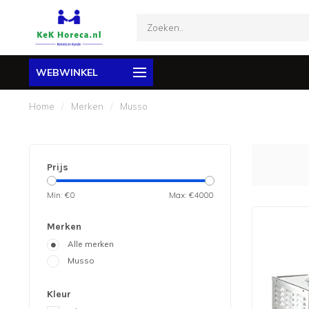
WEBWINKEL
Home
/
Merken
/
Musso
Prijs
Min: €
0
Max: €
4000
Merken
Alle merken
Musso
Kleur