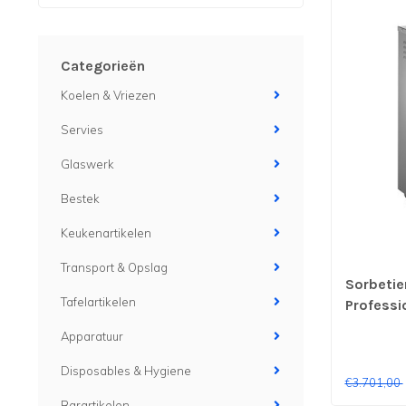
Categorieën
Koelen & Vriezen
Servies
Glaswerk
Bestek
Keukenartikelen
Transport & Opslag
Sorbetier
Tafelartikelen
Professi
Apparatuur
Disposables & Hygiene
€3.701,00
Barartikelen