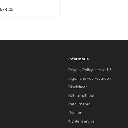
674,05
Informatie
Privacy Policy, versie 1.3
Algemene voorwaarden
Disclaimer
Betaalmethoden
Retourneren
Over ons
Klantenservice