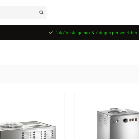
24/7 bestelgemak & 7 dagen per week ber