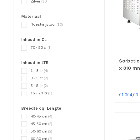
Zilver
(10)
Materiaal
Roestvrijstaal
(10)
Inhoud in CL
70 - 80 cl
(1)
Sorbetier
Inhoud in LTR
x 310 m
1 - 3 ltr
(4)
3 - 5 ltr
(2)
5 - 8 ltr
(2)
15 - 20 ltr
(1)
€1.004,00
Breedte cq. Lengte
40-45 cm
(4)
45-50 cm
(2)
50-60 cm
(2)
60-80 cm
(2)