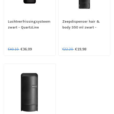
Luchtverfrissingsysteem
Zeepdispenser hair &
zwart - QuartzLine
body 350 ml zwart -
QuartzLine
€36,09
€19,98
€40,10
€22,20