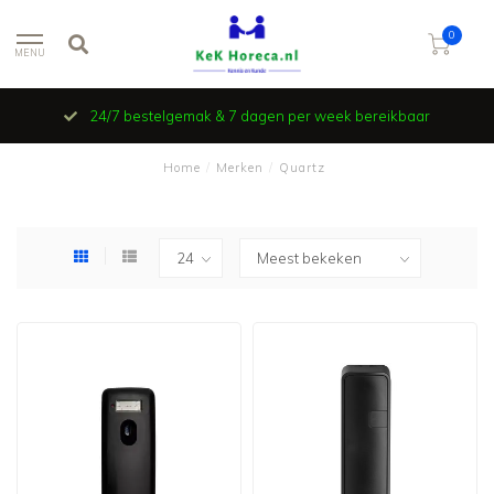
0
MENU
24/7 bestelgemak & 7 dagen per week bereikbaar
Home
/
Merken
/
Quartz