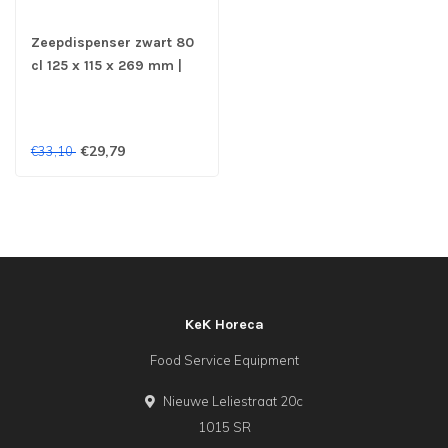
Zeepdispenser zwart 80
cl 125 x 115 x 269 mm |
Bag-In-Box
€29,79
€33,10
KeK Horeca
Food Service Equipment
Nieuwe Leliestraat 20c
1015 SR