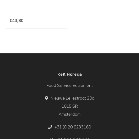
€43,80
KeK Horeca
Food Service Equipment
Nieuwe Leliestraat 20c
1015 SR
Amsterdam
+31 (0)20 6233160