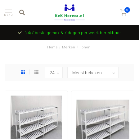
0
MENU
24/7 bestelgemak & 7 dagen per week bereikbaar
Home
/
Merken
/
Tonon