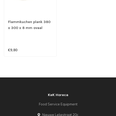
Flammkuchen plank 380
x 300 x 8 mm ovaal
populier - Kesper
€9,80
KeK Horeca
Food Service Equipment
Nieuwe Leliestraat 20c