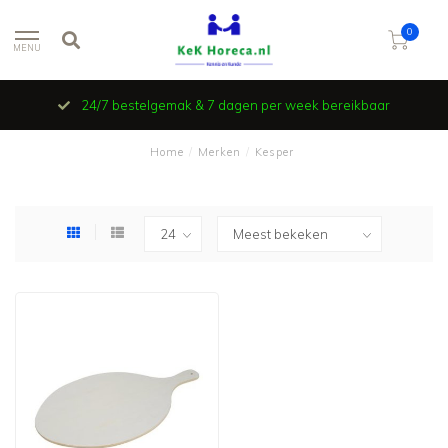
0
MENU
24/7 bestelgemak & 7 dagen per week bereikbaar
Home
/
Merken
/
Kesper