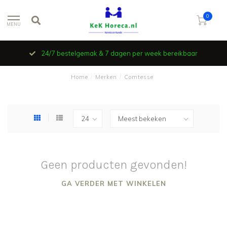
0
MENU
24/7 bestelgemak & 7 dagen per week bereikbaar
Home
/
Merken
/
Comtesse
Geen producten gevonden!
GA VERDER MET WINKELEN