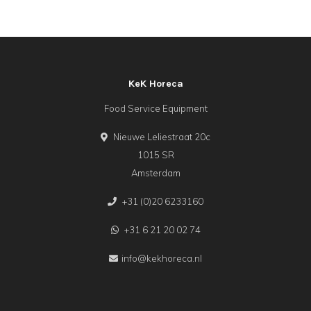
KeK Horeca
Food Service Equipment
Nieuwe Leliestraat 20c
1015 SR
Amsterdam
+31 (0)20 6233160
+31 6 21 20 02 74
info@kekhoreca.nl