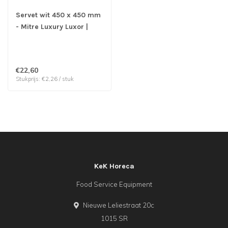
Servet wit 450 x 450 mm
- Mitre Luxury Luxor |
prijs & verp per 10 stuks
€22,60
Stukprijs: €2,26 / stuk
KeK Horeca
Food Service Equipment
Nieuwe Leliestraat 20c
1015 SR