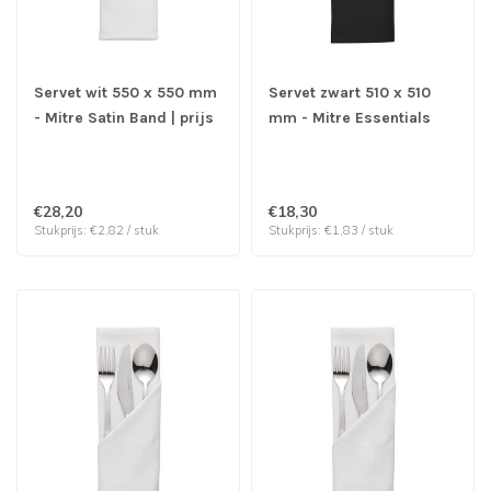
Servet wit 550 x 550 mm
Servet zwart 510 x 510
- Mitre Satin Band | prijs
mm - Mitre Essentials
& verp per 10 stuks
Ocassions | prijs & verp
per 10 stuks
€28,20
€18,30
Stukprijs: €2,82 / stuk
Stukprijs: €1,83 / stuk