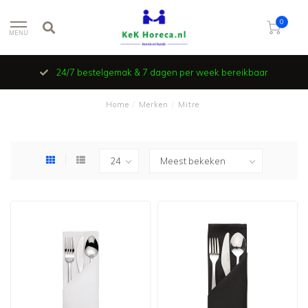
0
MENU
24/7 bestelgemak & 7 dagen per week bereikbaar
Home
/
Merken
/
Mitre