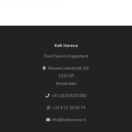
KeK Horeca
Food Service Equipment
Nieuwe Leliestraat 20c
1015 SR
Amsterdam
+31 (0)20 6233160
+31 6 21 20 02 74
info@kekhoreca.nl