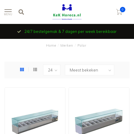
0
MENU
24/7 bestelgemak & 7 dagen per week bereikbaar
Home
/
Merken
/
Polar