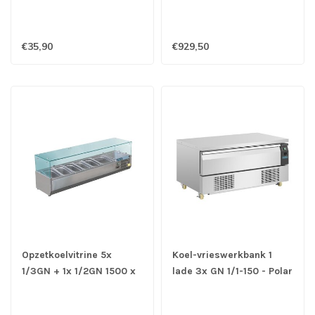
mm (bxdxh) - Polar
€35,90
€929,50
Opzetkoelvitrine 5x
Koel-vrieswerkbank 1
1/3GN + 1x 1/2GN 1500 x
lade 3x GN 1/1-150 - Polar
395 x 435 mm (bxdxh) -
Polar