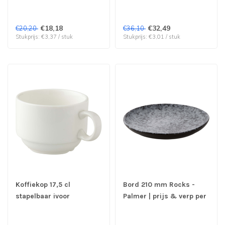
€18,18
€32,49
€20,20
€36,10
Stukprijs: €3,37 / stuk
Stukprijs: €3,01 / stuk
Koffiekop 17,5 cl
Bord 210 mm Rocks -
stapelbaar ivoor
Palmer | prijs & verp per
Royalivory - Palmer | prijs
6 stuks
& verp per 6 stuks