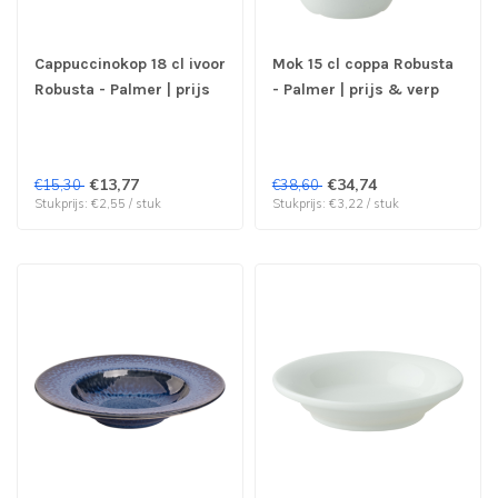
Cappuccinokop 18 cl ivoor
Mok 15 cl coppa Robusta
Robusta - Palmer | prijs
- Palmer | prijs & verp
& verp per 6 stuks
per 12 stuks
€13,77
€34,74
€15,30
€38,60
Stukprijs: €2,55 / stuk
Stukprijs: €3,22 / stuk