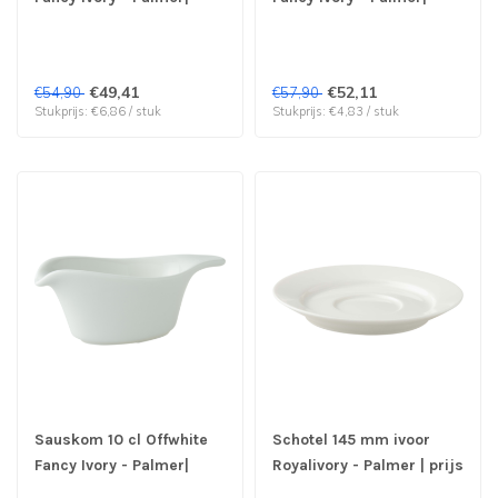
prijs & verp per 8 stuks
prijs & verp per 12 stuks
€49,41
€52,11
€54,90
€57,90
Stukprijs: €6,86 / stuk
Stukprijs: €4,83 / stuk
Sauskom 10 cl Offwhite
Schotel 145 mm ivoor
Fancy Ivory - Palmer|
Royalivory - Palmer | prijs
prijs & verp per 6 stuks
& verp per 12 stuks