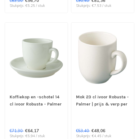
€56,70
€81,36
€63,00
€90,40
Stukprijs: €5,25 / stuk
Stukprijs: €7,53 / stuk
Koffiekop en -schotel 14
Mok 23 cl ivoor Robusta -
cl ivoor Robusta - Palmer
Palmer | prijs & verp per
| prijs & verp per 12
12 stuks
stuks
€64,17
€48,06
€71,30
€53,40
Stukprijs: €5,94 / stuk
Stukprijs: €4,45 / stuk