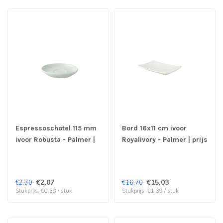
Espressoschotel 115 mm
Bord 16x11 cm ivoor
ivoor Robusta - Palmer |
Royalivory - Palmer | prijs
prijs & verp per 6 stuks
& verp per 12 stuks
€2,07
€15,03
€2,30
€16,70
Stukprijs: €0,38 / stuk
Stukprijs: €1,39 / stuk