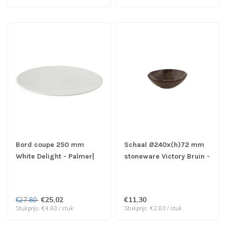
Bord coupe 250 mm
Schaal Ø240x(h)72 mm
White Delight - Palmer|
stoneware Victory Bruin -
prijs & verp per 6 stuks
Palmer | prijs & verp per
4 stuks
€25,02
€11,30
€27,80
Stukprijs: €4,63 / stuk
Stukprijs: €2,83 / stuk