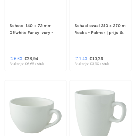
Schotel 140 + 72 mm
Schaal ovaal 310 x 270 m
Offwhite Fancy Ivory -
Rocks - Palmer | prijs &
Palmer | prijs & verp per
verp per 3 stuks
4 stuks
€23,94
€10,26
€26,60
€11,40
Stukprijs: €6,65 / stuk
Stukprijs: €3,80 / stuk