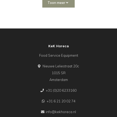
Toon meer
KeK Horeca
Food Service Equipment
Nieuwe Leliestraat 20c
1015 SR
Amsterdam
+31 (0)20 6233160
+31 6 21 20 02 74
info@kekhoreca.nl