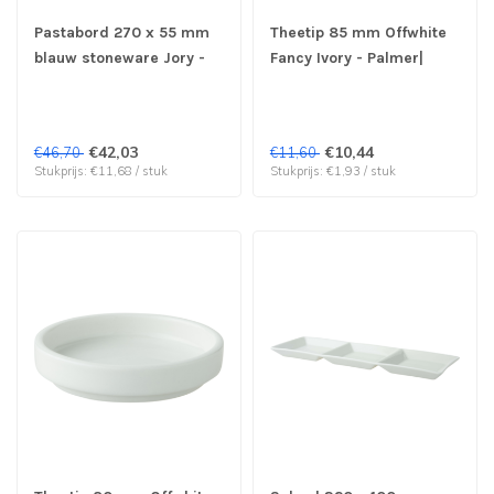
Pastabord 270 x 55 mm
Theetip 85 mm Offwhite
blauw stoneware Jory -
Fancy Ivory - Palmer|
Palmer | prijs & verp per
prijs & verp per 6 stuks
4 stuks
€42,03
€10,44
€46,70
€11,60
Stukprijs: €11,68 / stuk
Stukprijs: €1,93 / stuk