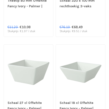
Theetip 80 mm Offwhite
Schaal 320 x 100 mm
Fancy Ivory - Palmer |
rechthoekig 3-vaks
prijs & verp per 6 stuks
Offwhite Fancy Ivory -
Palmer| prijs & verp per
8 stuks
€10,08
€68,49
€11,20
€76,10
Stukprijs: €1,87 / stuk
Stukprijs: €9,51 / stuk
Schaal 27 cl Offwhite
Schaal 18 cl Offwhite
Fancy Ivory - Palmer|
Fancy Ivory - Palmer|