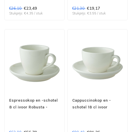
€23,49
€19,17
€26,10
€21,30
Stukprijs: €4,35 / stuk
Stukprijs: €3,55 / stuk
Espressokop en -schotel
Cappuccinokop en -
8 cl ivoor Robusta -
schotel 18 cl ivoor
Palmer | prijs & verp per
Robusta - Palmer | prijs
12 stuks
& verp per 12 stuks
OUTLET !!