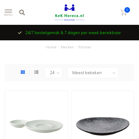
0
MENU
24/7 bestelgemak & 7 dagen per week bereikbaar
Home
/
Merken
/
Palmer