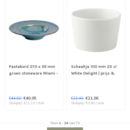
Pastabord 270 x 55 mm
Schaaltje 100 mm 23 cl
groen stoneware Miami -
White Delight | prijs &
Palmer | prijs & verp per
verp per 6
4 stuks
€40,05
€21,06
€44,50
€23,40
Stukprijs: €11,13 / stuk
Stukprijs: €3,90 / stuk
Toon
1
-
24
van 73