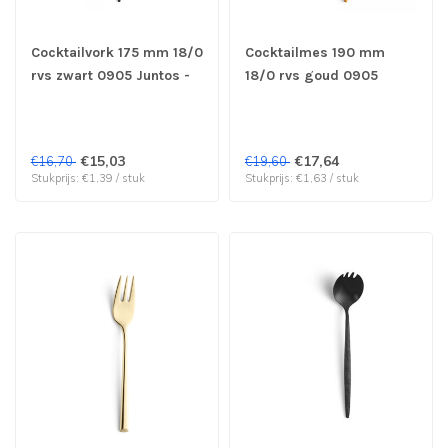
Cocktailvork 175 mm 18/0
Cocktailmes 190 mm
rvs zwart 0905 Juntos -
18/0 rvs goud 0905
Amefa | prijs & verp per
Juntos - Amefa | prijs &
12 stuks
verp per 12 stuks
€15,03
€17,64
€16,70
€19,60
Stukprijs: €1,39 / stuk
Stukprijs: €1,63 / stuk