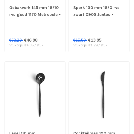
Gebakvork 145 mm 18/10
Spork 130 mm 18/0 rvs
rvs goud 1170 Metropole -
zwart 0905 Juntos -
Amefa Premiere | prijs &
Amefa | prijs & verp per
verp per 12 stuks
12 stuks
€46,98
€13,95
€52,20
€15,50
Stukprijs: €4,35 / stuk
Stukprijs: €1,29 / stuk
Lepel 131 mm
Cocktailmes 190 mm