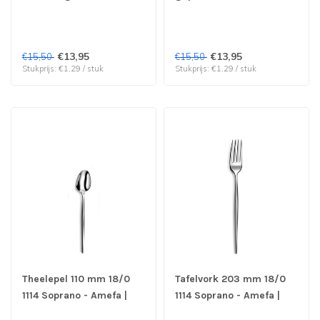
Juntos - Amefa | prijs &
goud 0905 Juntos -
verp per 12 stuks
Amefa | prijs & verp per
12 stuks
€13,95
€13,95
€15,50
€15,50
Stukprijs: €1,29 / stuk
Stukprijs: €1,29 / stuk
Theelepel 110 mm 18/0
Tafelvork 203 mm 18/0
1114 Soprano - Amefa |
1114 Soprano - Amefa |
prijs & verp per 12 stuks
prijs & verp per 12 stuks