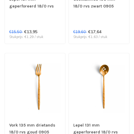
geperforeerd 18/0 rvs
18/0 rvs zwart 0905
zwart 0905 Juntos -
Juntos - Amefa | prijs &
Amefa | prijs & verp per
verp per 12 stuks
12 stuks
€13,95
€17,64
€15,50
€19,60
Stukprijs: €1,29 / stuk
Stukprijs: €1,63 / stuk
Vork 135 mm drietands
Lepel 131 mm
18/0 rvs goud 0905
geperforeerd 18/0 rvs