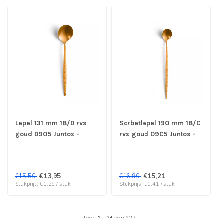
Lepel 131 mm 18/0 rvs
Sorbetlepel 190 mm 18/0
goud 0905 Juntos -
rvs goud 0905 Juntos -
Amefa | prijs & verp per
Amefa | prijs & verp per
12 stuks
12 stuks
€13,95
€15,21
€15,50
€16,90
Stukprijs: €1,29 / stuk
Stukprijs: €1,41 / stuk
Toon
1
-
24
van 227