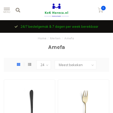
0
MENU
24/7 bestelgemak & 7 dagen per week bereikbaar
Home
/
Merken
/
Amefa
Amefa