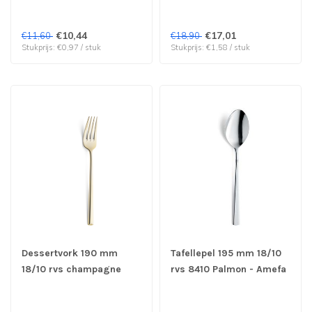
€10,44
€17,01
€11,60
€18,90
Stukprijs: €0,97 / stuk
Stukprijs: €1,58 / stuk
Dessertvork 190 mm
Tafellepel 195 mm 18/10
18/10 rvs champagne
rvs 8410 Palmon - Amefa
1170 Metropole - Amefa
| prijs & verp per 12
Premiere | prijs & verp
stuks