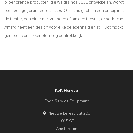
bijbehorende producten, die we al sinds 1931 ontwikkelen, wordt
eten een gegarandeerd succes. Of het nu gaat om een ontbijt met
de familie, een diner met vrienden of om een feestelijke barbecue,
Amefa heeft een design voor elke gelegenheid en stijl. Dat maakt
genieten van lekker eten nóg aantrekkelijker.
KeK Horeca
Food Service Equipment
Nieuwe Leliestraat 20c
1015 SR
Amsterdam