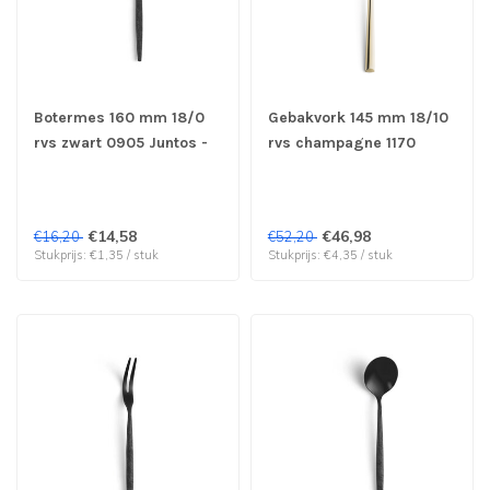
Botermes 160 mm 18/0
Gebakvork 145 mm 18/10
rvs zwart 0905 Juntos -
rvs champagne 1170
Amefa | prijs & verp per
Metropole - Amefa
12 stuks
Premiere | prijs & verp
per 12 stuks
€14,58
€46,98
€16,20
€52,20
Stukprijs: €1,35 / stuk
Stukprijs: €4,35 / stuk