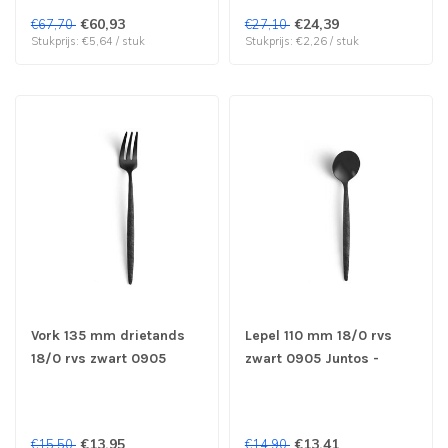
per 12 stuks
€60,93
€24,39
€67,70
€27,10
Stukprijs: €5,64 / stuk
Stukprijs: €2,26 / stuk
Vork 135 mm drietands
Lepel 110 mm 18/0 rvs
18/0 rvs zwart 0905
zwart 0905 Juntos -
Juntos - Amefa | prijs &
Amefa | prijs & verp per
verp per 12 stuks
12 stuks
€13,95
€13,41
€15,50
€14,90