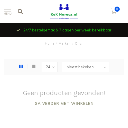
0
MENU
24/7 bestelgemak & 7 dagen per week bereikbaar
Home
/
Merken
/
Circ
Geen producten gevonden!
GA VERDER MET WINKELEN