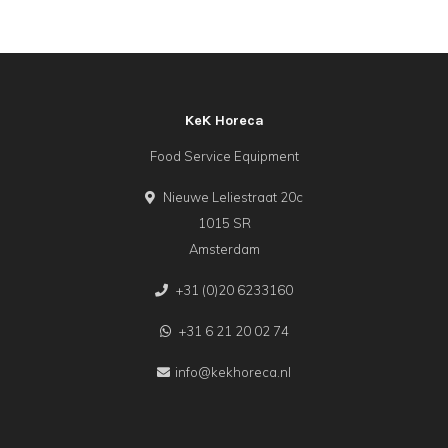
KeK Horeca
Food Service Equipment
Nieuwe Leliestraat 20c
1015 SR
Amsterdam
+31 (0)20 6233160
+31 6 21 20 02 74
info@kekhoreca.nl