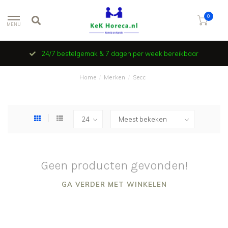
0
MENU
24/7 bestelgemak & 7 dagen per week bereikbaar
Home
/
Merken
/
Secc
Geen producten gevonden!
GA VERDER MET WINKELEN