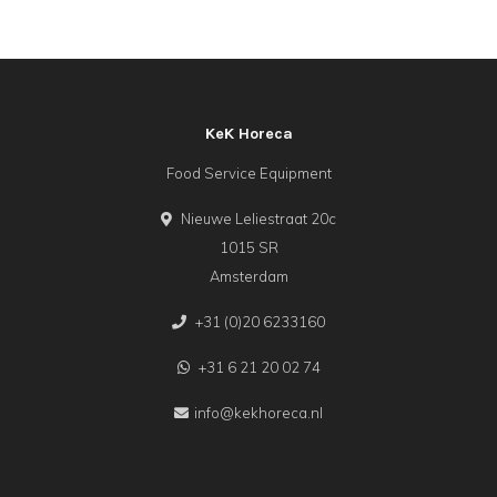
KeK Horeca
Food Service Equipment
Nieuwe Leliestraat 20c
1015 SR
Amsterdam
+31 (0)20 6233160
+31 6 21 20 02 74
info@kekhoreca.nl