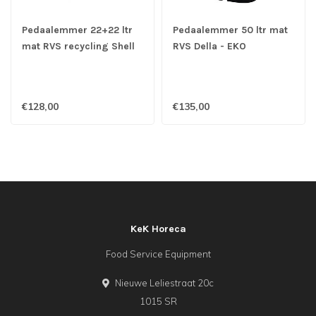
Pedaalemmer 22+22 ltr
Pedaalemmer 50 ltr mat
mat RVS recycling Shell
RVS Della - EKO
Bin - EKO
€128,00
€135,00
KeK Horeca
Food Service Equipment
Nieuwe Leliestraat 20c
1015 SR