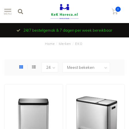
0
MENU
24/7 bestelgemak & 7 dagen per week bereikbaar
Home
/
Merken
/
EKO