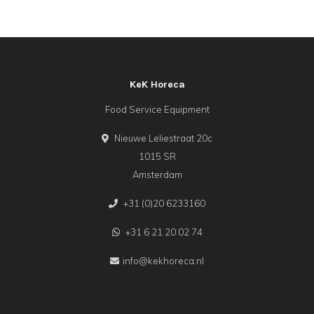
KeK Horeca
Food Service Equipment
Nieuwe Leliestraat 20c
1015 SR
Amsterdam
+31 (0)20 6233160
+31 6 21 20 02 74
info@kekhoreca.nl