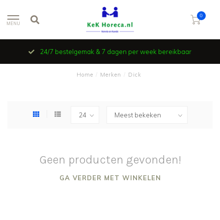
0
MENU
24/7 bestelgemak & 7 dagen per week bereikbaar
Home
/
Merken
/
Dick
Geen producten gevonden!
GA VERDER MET WINKELEN