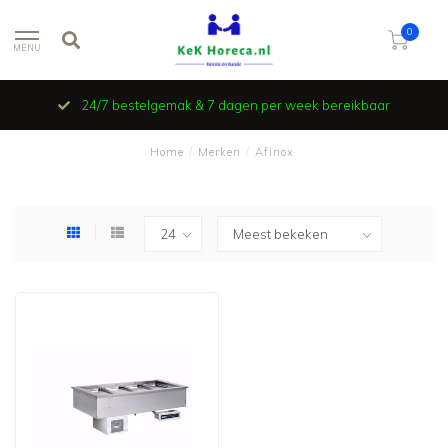
0
MENU
24/7 bestelgemak & 7 dagen per week bereikbaar
Home
/
Merken
/
Afinox