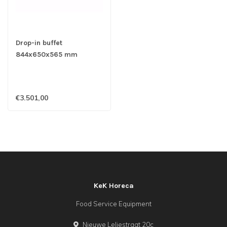
Drop-in buffet
844x650x565 mm
(bxdxh) stekkerklaar
Soul Green 2/1 - Afinox
€3.501,00
KeK Horeca
Food Service Equipment
Nieuwe Leliestraat 20c