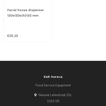
Facial tissue dispenser
120x120x(h)132 mm
vierkant zwart
€25,10
KeK Horeca
Food Service Equipment
Nieuwe Leliestraat 20c
1015 SR