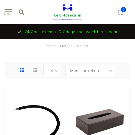
0
MENU
24/7 bestelgemak & 7 dagen per week bereikbaar
Home
/
Merken
/
Bolero