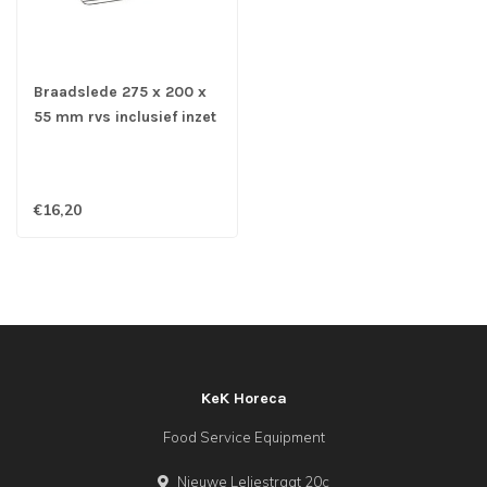
Braadslede 275 x 200 x
55 mm rvs inclusief inzet
(22x16 cm)
€16,20
KeK Horeca
Food Service Equipment
Nieuwe Leliestraat 20c