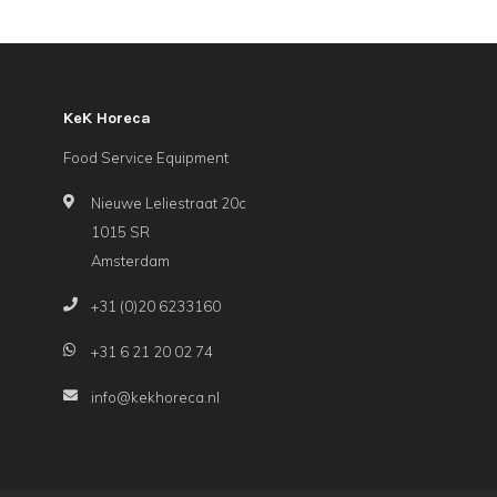
KeK Horeca
Food Service Equipment
Nieuwe Leliestraat 20c
1015 SR
Amsterdam
+31 (0)20 6233160
+31 6 21 20 02 74
info@kekhoreca.nl