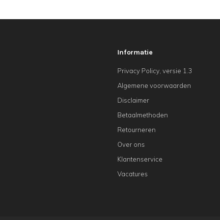
Informatie
Privacy Policy, versie 1.3
Algemene voorwaarden
Disclaimer
Betaalmethoden
Retourneren
Over ons
Klantenservice
Vacatures