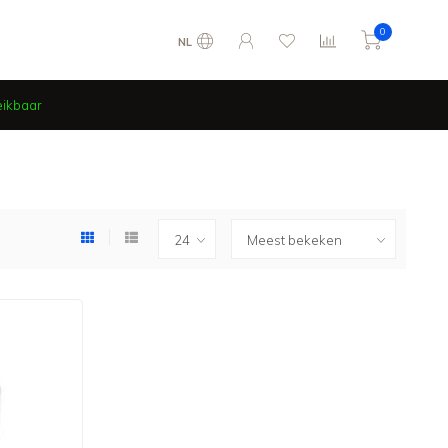
0
NL
eikbaar