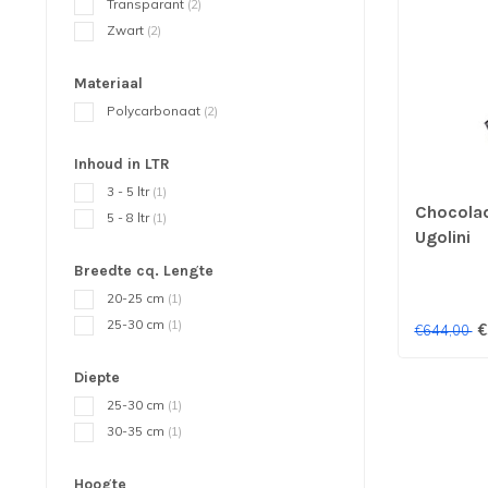
Transparant
(2)
Zwart
(2)
Materiaal
Polycarbonaat
(2)
Inhoud in LTR
3 - 5 ltr
(1)
Chocolad
5 - 8 ltr
(1)
Ugolini
Breedte cq. Lengte
20-25 cm
(1)
25-30 cm
(1)
€
€644,00
Diepte
25-30 cm
(1)
30-35 cm
(1)
Hoogte