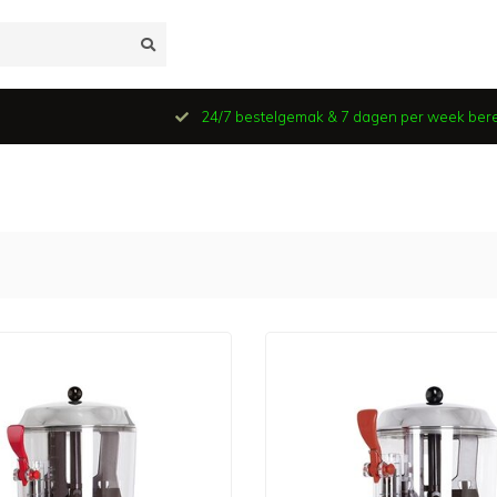
24/7 bestelgemak & 7 dagen per week ber