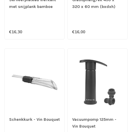
met snijplank bamboe
320 x 60 mm (bxdxh)
290x290 mm- Porselein
plafondmodel RVS
€16,30
€16,00
Schenkkurk - Vin Bouquet
Vacuumpomp 125mm -
Vin Bouquet