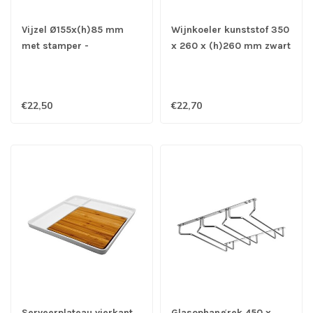
Vijzel Ø155x(h)85 mm
Wijnkoeler kunststof 350
met stamper -
x 260 x (h)260 mm zwart
Roestvrijstaal
voor 6 flessen
€22,50
€22,70
Serveerplateau vierkant
Glasophangrek 450 x