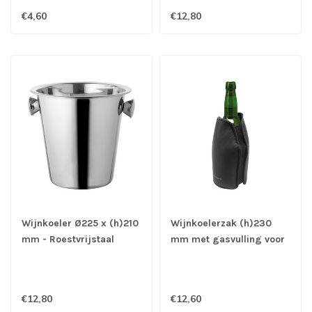
€4,60
€12,80
Wijnkoeler Ø225 x (h)210
Wijnkoelerzak (h)230
mm - Roestvrijstaal
mm met gasvulling voor
perfecte isolatie en
temperatuurbehoud - PVC
€12,80
€12,60