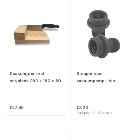
Kaassnijder met
Stopper voor
snijplank 290 x 190 x 60
vacuumpomp - Vin
mm
Bouquet | prijs & verp
per 2 stuks
€27,40
€3,20
Stukprijs: €1,60 / stuk