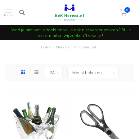
0
MENU
Vind je niet wat je zoekt en wil je ook niet verder zoeken ? Stuur
een e-mail en wij zoeken ‘t voor je !
Home
/
Merken
/
Vin Bouquet