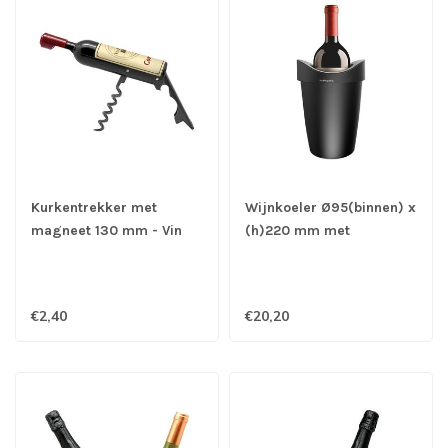
Kurkentrekker met
Wijnkoeler Ø95(binnen) x
magneet 130 mm - Vin
(h)220 mm met
Bouquet
wijnkoelerzak zwart -
Kunststof
€2,40
€20,20