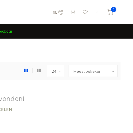
0
NL
eikbaar
vonden!
KELEN