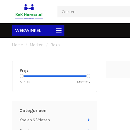
WEBWINKEL
Home
/
Merken
/
Beko
Prijs
Min: €
0
Max: €
5
Categorieën
Koelen & Vriezen