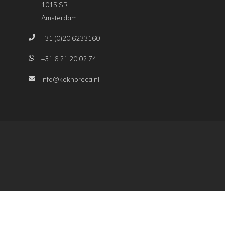
1015 SR
Amsterdam
+31 (0)20 6233160
+31 6 21 20 02 74
info@kekhoreca.nl