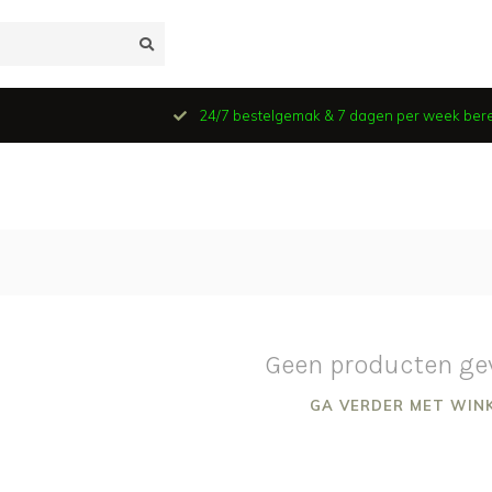
24/7 bestelgemak & 7 dagen per week ber
Geen producten ge
GA VERDER MET WIN