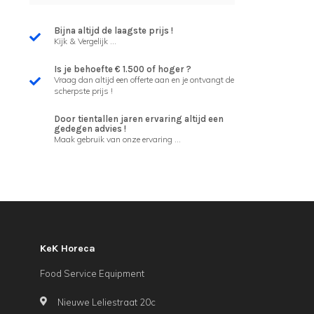
Bijna altijd de laagste prijs !
Kijk & Vergelijk ...
Is je behoefte € 1.500 of hoger ?
Vraag dan altijd een offerte aan en je ontvangt de
scherpste prijs !
Door tientallen jaren ervaring altijd een
gedegen advies !
Maak gebruik van onze ervaring ...
KeK Horeca
Food Service Equipment
Nieuwe Leliestraat 20c