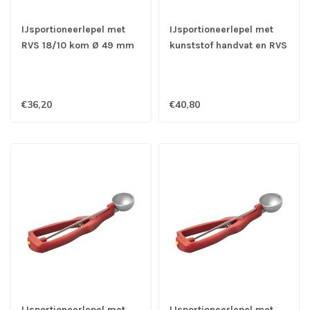
IJsportioneerlepel met
IJsportioneerlepel met
RVS 18/10 kom Ø 49 mm
kunststof handvat en RVS
- 1/30 ltr - Stöckel
18/10 kom Ø 30 mm -
1/100 ltr - Stöckel
€36,20
€40,80
IJsportioneerlepel met
IJsportioneerlepel met