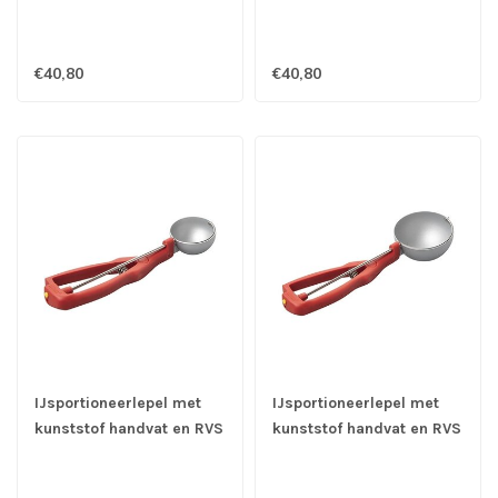
18/10 kom Ø 45 mm -
18/10 kom Ø 49 mm -
1/40 ltr - Stöckel
1/30 ltr - Stöckel
€40,80
€40,80
IJsportioneerlepel met
IJsportioneerlepel met
kunststof handvat en RVS
kunststof handvat en RVS
18/10 kom Ø 56 mm -
18/10 kom Ø 80 mm - 1/8
1/20 ltr - Stöckel
ltr - Stöckel