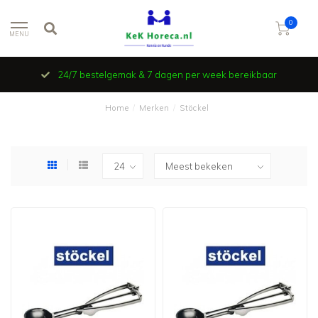
0
MENU
24/7 bestelgemak & 7 dagen per week bereikbaar
Home
/
Merken
/
Stöckel