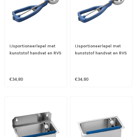
IJsportioneerlepel met
IJsportioneerlepel met
kunststof handvat en RVS
kunststof handvat en RVS
18/10 kom Ø 59 mm -
18/10 kom Ø 67 mm - 1/12
1/16 ltr - Stöckel
ltr - Stöckel
€34,80
€34,80