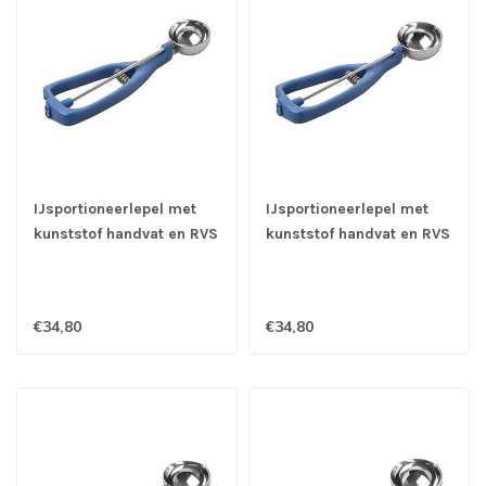
IJsportioneerlepel met
IJsportioneerlepel met
kunststof handvat en RVS
kunststof handvat en RVS
18/10 kom Ø 51 mm - 1/24
18/10 kom Ø 56 mm -
ltr - Stöckel
1/20 ltr - Stöckel
€34,80
€34,80