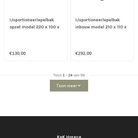
IJsportioneerlepelbak
IJsportioneerlepelbak
opzet model 220 x 100 x
inbouw model 210 x 110 x
137 mm - Stöckel
115 mm - Stöckel
€130,00
€292,00
Toon
1
-
24
van 56
Toon meer
KeK Horeca